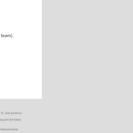
l team).
 31, kod pocztowy
yjną pod powyższy
 Administratora