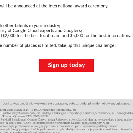
will be announced at the international award ceremony.
h other talents in your industry;
jury of Google Cloud experts and Googlers;
($2,000 for the best local team and $5,000 for the best internationa
he number of places is limited, take up this unique challenge!
Sign up today
Jeśli ta wiadomość nie wyświetla się poprawnie,
zobacz podgląd wiadomości
w przeglądarce.
kiem wynikającym z art. 13 RODO uprzejmie informujemy, że:
m Państwa danych osobowych jest Fundacja Edukacyjna Perspektywy z siedzibą w Warszawie, ul. Nowogrodzka
że: "Fundacja"), numer KRS: 0000176397
Fundacji Inspektorem Ochrony Danych mogą Państwo się skontaktować kierując korespondencję drogą tradyc
dacji (z dopiskiem "IOD") lub poprzez pocztę elektroniczną na adres:
rodo@perspektywy.org
sobowe będą przetwarzane w następujących okolicznościach w oparciu o poniższe podstawy prawne:
ngowych (uwzględniających także profilowanie w tych celach) - jako realizacja prawnie uzasadnionych interesów
h należy marketing bezpośredni produktów i usług