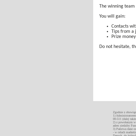
The winning team 
You will gain:
Contacts wit
Tips from a 
Prize money 
Do not hesitate, t
Zgodnie z obowiąz
1) Administratore
00-511 (dalej tak
2) z powołanym w 
adres siedziby Fun
3) Państwa dane o
- w celach marketi
Danych, do któryc