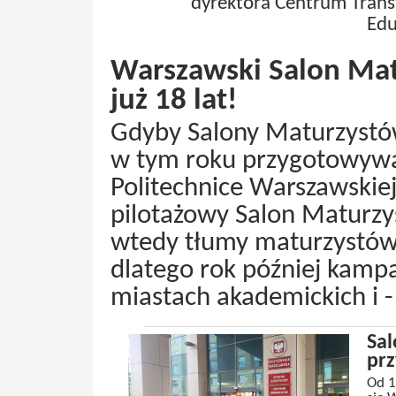
dyrektora Centrum Trans
Edu
Warszawski Salon Ma
już 18 lat!
Gdyby Salony Maturzystów
w tym roku przygotowywał
Politechnice Warszawskiej
pilotażowy Salon Maturzy
wtedy tłumy maturzystów i 
dlatego rok później kampa
miastach akademickich i -
Sa
pr
Od 1