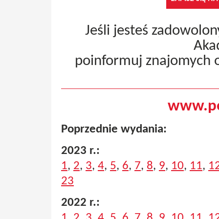
Jeśli jesteś zadowolo
Aka
poinformuj znajomych 
www.pe
Poprzednie wydania:
2023 r.:
1
,
2
,
3
,
4
,
5
,
6
,
7
,
8
,
9
,
10
,
11
,
1
23
2022 r.:
1
,
2
,
3
,
4
,
5
,
6
,
7
,
8
,
9
,
10
,
11
,
1