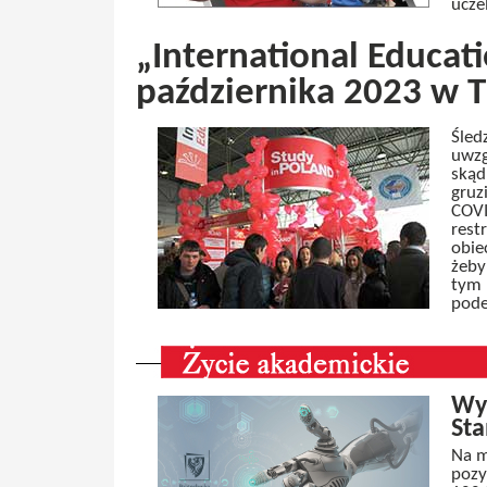
ucze
„International Educati
października 2023 w Tb
Śled
uwzg
skąd
gruz
COVI
rest
obie
żeby
tym 
pode
Wys
St
Na m
pozy