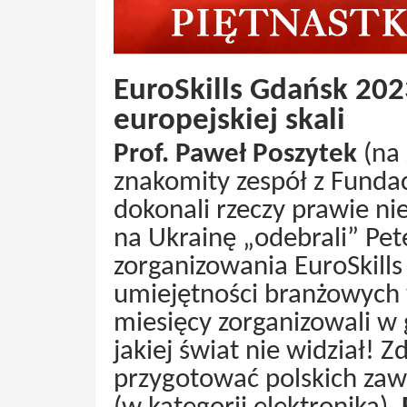
EuroSkills Gdańsk 202
europejskiej skali
Prof. Paweł Poszytek
(na 
znakomity zespół z Funda
dokonali rzeczy prawie nie
na Ukrainę „odebrali” Pe
zorganizowania EuroSkill
umiejętności branżowych w
miesięcy zorganizowali w 
jakiej świat nie widział! Z
przygotować polskich za