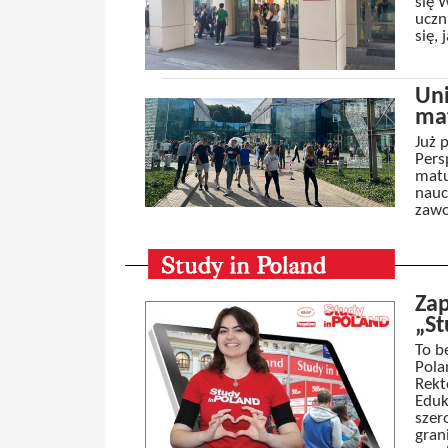
się 
uczn
się,
Uni
ma
Już 
Pers
matu
nauc
zawo
Zap
„St
To b
Pola
Rekt
Eduk
szer
gran