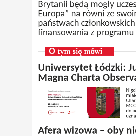
Brytanii będą mogły ucze
Europa” na równi ze swo
państwach członkowskich 
finansowania z programu 
Uniwersytet Łódzki: J
Magna Charta Observ
Nigd
miał
Char
MCO,
dnia
uzna
Afera wizowa – oby ni