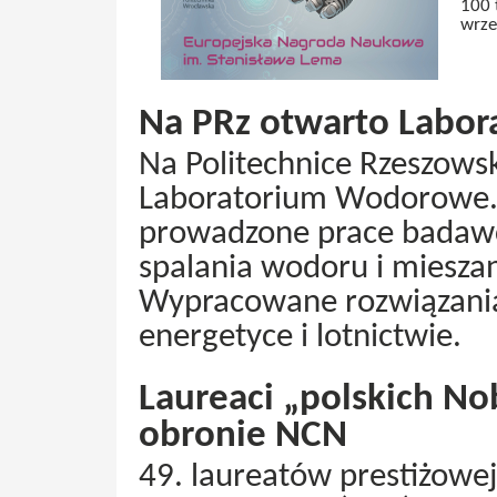
100 
wrze
Na PRz otwarto Labo
Na Politechnice Rzeszowsk
Laboratorium Wodorowe.
prowadzone prace badawc
spalania wodoru i miesza
Wypracowane rozwiązania
energetyce i lotnictwie.
Laureaci „polskich No
obronie NCN
49. laureatów prestiżowej