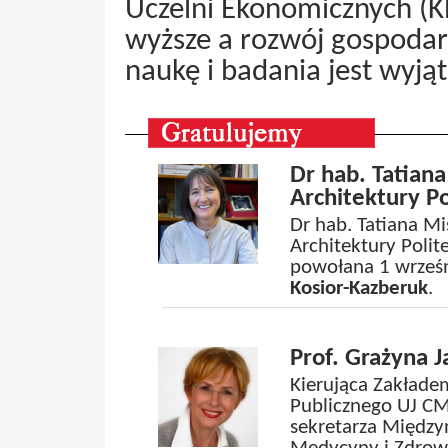
Uczelni Ekonomicznych (K
wyższe a rozwój gospodar
naukę i badania jest wyj
Dr hab. Tatian
Architektury Po
Dr hab. Tatiana Mi
Architektury Polit
powołana 1 wrześni
Kosior-Kazberuk
.
Prof. Grażyna 
Kierująca Zakłade
Publicznego UJ CM
sekretarza Międz