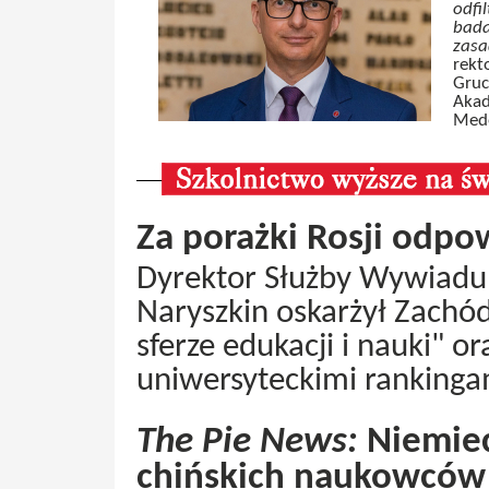
odfi
bada
zasa
rekt
Gruc
Akad
Mede
Za porażki Rosji odpow
Dyrektor Służby Wywiadu Z
Naryszkin oskarżył Zachód
sferze edukacji i nauki" 
uniwersyteckimi rankinga
The Pie News:
Niemiec
chińskich naukowców