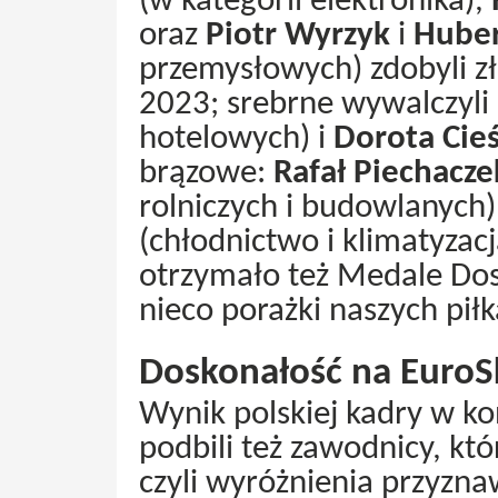
(w kategorii elektronika),
oraz
Piotr Wyrzyk
i
Huber
przemysłowych) zdobyli z
2023; srebrne wywalczyli
hotelowych) i
Dorota Cieś
brązowe:
Rafał Piechacze
rolniczych i budowlanych
(chłodnictwo i klimatyzac
otrzymało też Medale Dos
nieco porażki naszych piłka
Doskonałość na EuroSk
Wynik polskiej kadry w ko
podbili też zawodnicy, kt
czyli wyróżnienia przyzn