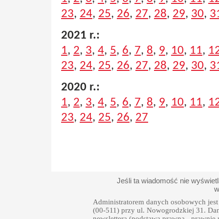
23
,
24
,
25
,
26
,
27
,
28
,
29
,
30
,
3
2021 r.:
1
,
2
,
3
,
4
,
5
,
6
,
7
,
8
,
9
,
10
,
11
,
1
23
,
24
,
25
,
26
,
27
,
28
,
29
,
30
,
3
2020 r.:
1
,
2
,
3
,
4
,
5
,
6
,
7
,
8
,
9
,
10
,
11
,
1
23
,
24
,
25
,
26
,
27
Jeśli ta wiadomość nie wyświet
w
Administratorem danych osobowych jest 
(00-511) przy ul. Nowogrodzkiej 31. Da
newslettera (podstawa prawna - prawnie uza