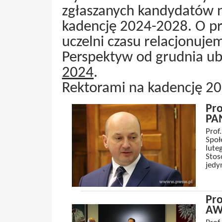
zgłaszanych kandydatów na
kadencję 2024-2028. O pr
uczelni czasu relacjonuje
Perspektyw od grudnia ub
2024
.
Rektorami na kadencję 202
Pr
PA
Prof
Społ
lute
Stos
jedy
Pro
AW