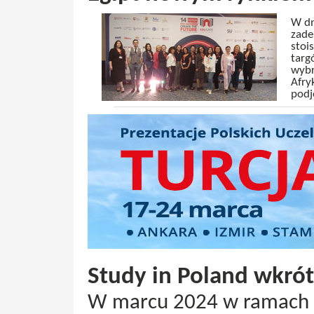
W dn
zade
stoi
targ
wybr
Afry
podj
Study in Poland wkrót
W marcu 2024 w ramach p