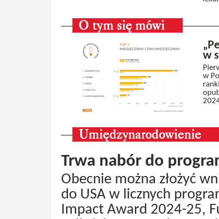
„Pe
w s
Pier
w Po
rank
opub
2024
Trwa nabór do progra
Obecnie można złożyć wn
do USA w licznych progra
Impact Award 2024-25, Fu