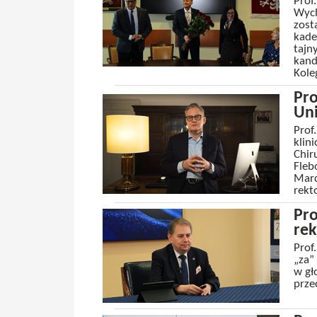
Prof
Wych
zost
kade
tajn
kand
Kole
Pro
Un
Prof
klin
Chir
Fleb
Marc
rekt
Pro
re
Prof
„za”
w gł
prze