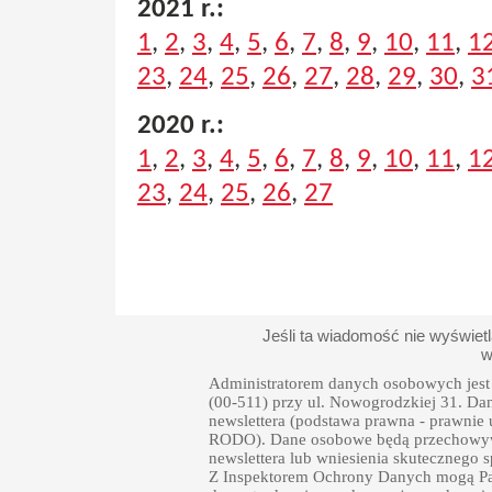
2021 r.:
1
,
2
,
3
,
4
,
5
,
6
,
7
,
8
,
9
,
10
,
11
,
1
23
,
24
,
25
,
26
,
27
,
28
,
29
,
30
,
3
2020 r.:
1
,
2
,
3
,
4
,
5
,
6
,
7
,
8
,
9
,
10
,
11
,
1
23
,
24
,
25
,
26
,
27
Jeśli ta wiadomość nie wyświet
w
Administratorem danych osobowych jest 
(00-511) przy ul. Nowogrodzkiej 31. Da
newslettera (podstawa prawna - prawnie uza
RODO). Dane osobowe będą przechowywa
newslettera lub wniesienia skutecznego
Z Inspektorem Ochrony Danych mogą Pań