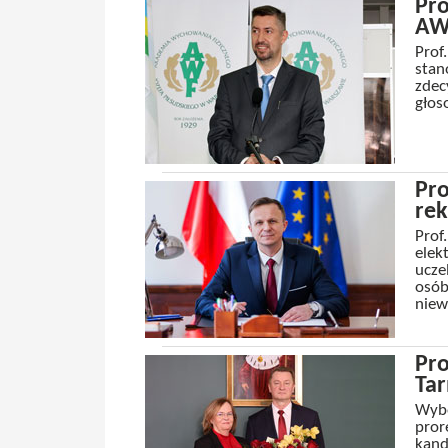
Pro
AW
Prof
stan
zdec
głos
Pro
re
Prof
elek
ucze
osób
niew
Pro
Ta
Wybo
pror
kand