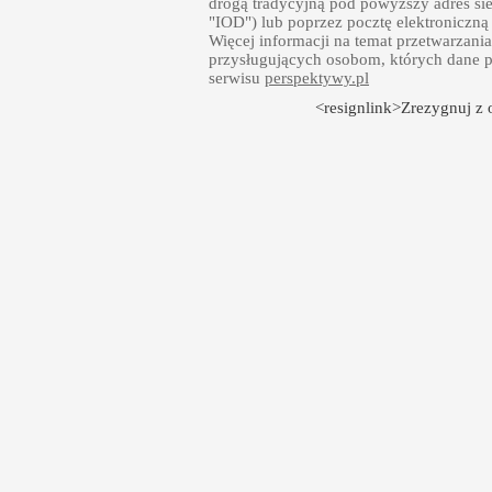
drogą tradycyjną pod powyższy adres sie
"IOD") lub poprzez pocztę elektroniczną
Więcej informacji na temat przetwarzan
przysługujących osobom, których dane p
serwisu
perspektywy.pl
<resignlink>Zrezygnuj z