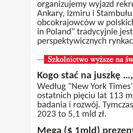
organizujemy wyjazd rekr
Ankary, Izmiru i Stambułu.
obcokrajowców w polskich
in Poland" tradycyjnie jes
perspektywicznych rynkac
Kogo stać na juszkę …,
Według "New York Times" 
ostatnich pięciu lat 113 m
badania i rozwój. Tymcza
2023 to 5,1 mld zł.
Mega ($ 1mld) prezent