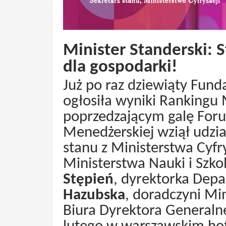
Minister Standerski: 
dla gospodarki!
Już po raz dziewiąty Fun
ogłosiła wyniki Rankingu
poprzedzającym galę Foru
Menedżerskiej wziął udzi
stanu z Ministerstwa Cyfry
Ministerstwa Nauki i Szk
Stępień
, dyrektorka Dep
Hazubska
, doradczyni Min
Biura Dyrektora Generalne