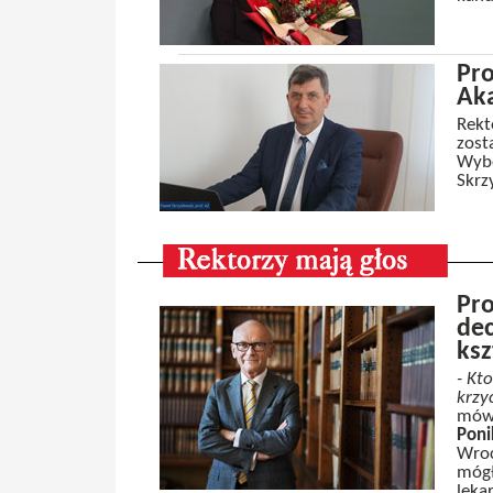
Pro
Aka
Rekt
zost
Wybo
Skrz
Pro
dec
ksz
- Kt
krzy
mówi
Poni
Wroc
mógł
leka