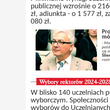
publicznej wzrośnie o 2160
zł, adiunkta - o 1 577 zł,
080 zł.
Pro
mów
- Ma
pols
się 
Śliw
rozm
W blisko 140 uczelniach p
wyborczym. Społeczności 
wyborów do Uczelnianych