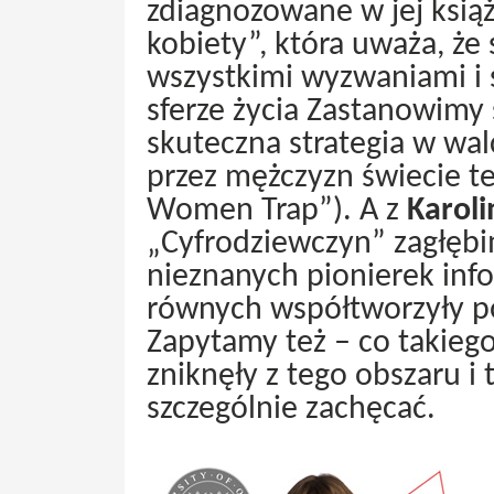
zdiagnozowane w jej książ
kobiety”, która uważa, że
wszystkimi wyzwaniami i s
sferze życia Zastanowimy s
skuteczna strategia w w
przez mężczyzn świecie te
Women Trap”). A z
Karoli
„Cyfrodziewczyn” zagłębi
nieznanych pionierek info
równych współtworzyły p
Zapytamy też – co takiego 
zniknęły z tego obszaru i 
szczególnie zachęcać.