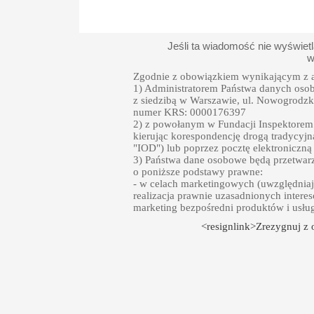
Jeśli ta wiadomość nie wyświet
w
Zgodnie z obowiązkiem wynikającym z a
1) Administratorem Państwa danych oso
z siedzibą w Warszawie, ul. Nowogrodzka
numer KRS: 0000176397
2) z powołanym w Fundacji Inspektore
kierując korespondencję drogą tradycyjn
"IOD") lub poprzez pocztę elektroniczną
3) Państwa dane osobowe będą przetwarz
o poniższe podstawy prawne:
- w celach marketingowych (uwzględniają
realizacja prawnie uzasadnionych intere
marketing bezpośredni produktów i usłu
<resignlink>Zrezygnuj z