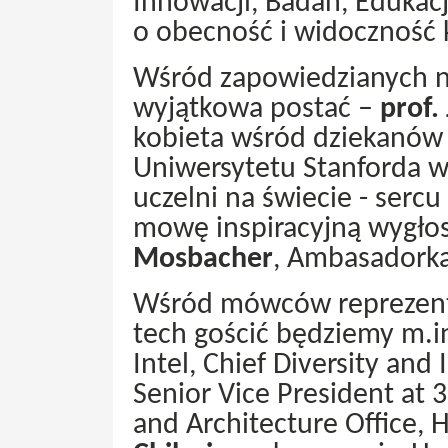
Innowacji, Badań, Edukacji
o obecność i widoczność k
Wśród zapowiedzianych na
wyjątkowa postać –
prof.
kobieta wśród dziekanów 
Uniwersytetu Stanforda w
uczelni na świecie - serc
mowę inspiracyjną wygłos
Mosbacher
, Ambasadorka
Wśród mówców reprezentu
tech gościć będziemy m.i
Intel, Chief Diversity and 
Senior Vice President at
and Architecture Office, 