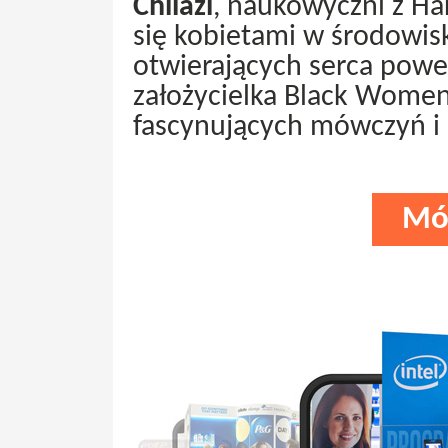
Chilazi
, naukowyczni z Ha
się kobietami w środowis
otwierających serca po
założycielka Black Women 
fascynujących mówczyń i
Mó