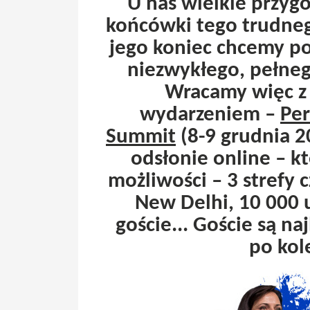
U nas wielkie przyg
końcówki tego trudneg
jego koniec chcemy p
niezwykłego, pełnego
Wracamy więc z
wydarzeniem –
Pe
Summit
(8-9 grudnia 2
odsłonie online – k
możliwości – 3 strefy 
New Delhi, 10 000 u
goście... Goście są n
po kol