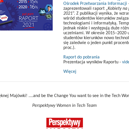
Ośrodek Przetwarzania Informacji
–
zaprezentowali raport „
Kobiety na 
2021
”. Z publikacji wynika, że wzra
wśród studentów kierunków związ
technologiami i informatyką. Temp
jednak niskie i występują duże róż
uczelniami. W okresie 2015–2020 u
studentów kierunków nowo technolo
się zaledwie o jeden punkt procent
proc.).
Raport do pobrania
Prezentacja wyników Raportu -
vid
Więcej
ęknej Majówki! ....and be the Change You want to see in the Tech Wor
Perspektywy Women in Tech Team