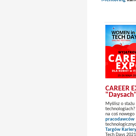
CAREER EX
"Daysach
Myślisz o stażu
technologiach?
na coś nowego 
pracodawców
technologiczny
Targów Karie
Tech Days 2021 