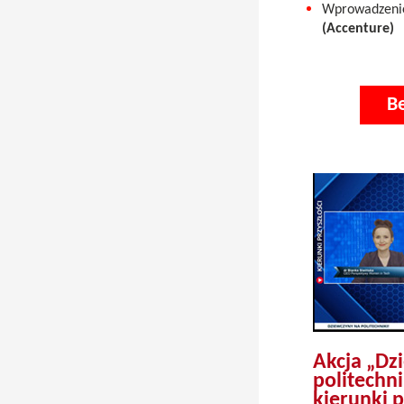
Wprowadzenie
(Accenture)
B
Akcja „Dz
politechn
kierunki p