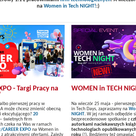
na
Women in Tech NIGHT!
:)
PO - Targi Pracy na
WOMEN in TECH NIG
"
 albo pierwszej pracy w
Na wieczór 25 maja - pierwsze
 A może chcesz zmienić obecną
in Tech Days, zapraszamy na
Wo
i ekscytującego?
20
NIGHT
. W jej ramach odbędzie s
– świetnych firm
bezprecedensowe spotkanie z
cz
ch czeka na Was w ramach
autorkami naciekawszych książ
ry/CAREER EXPO
na Women in
technologiach opublikowanych
z atrakcyjnymi ofertami. Zależy
roku
(!). Będziemy też omawiać