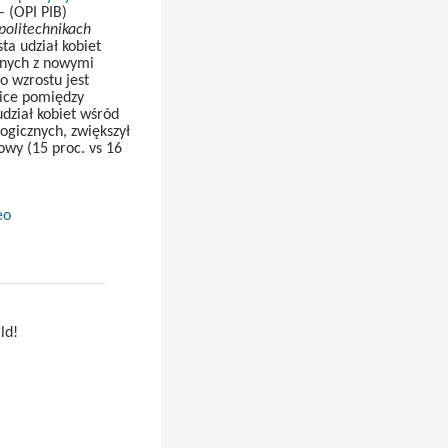
 (OPI PIB)
politechnikach
sta udział kobiet
anych z nowymi
o wzrostu jest
nice pomiędzy
dział kobiet wśród
gicznych, zwiększył
owy (15 proc. vs 16
eo
ld!