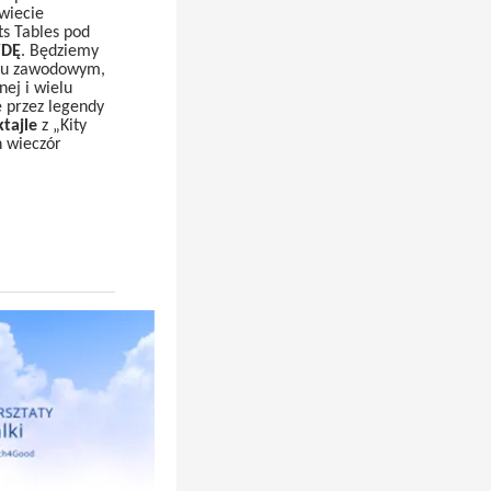
świecie
s Tables pod
WDĘ
. Będziemy
niu zawodowym,
ej i wielu
 przez legendy
tajle
z „Kity
 wieczór