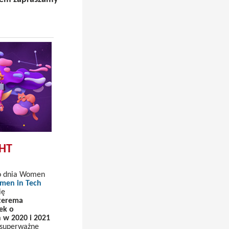
HT
go dnia Women
men in Tech
ię
terema
ek o
 w 2020 i 2021
 superważne