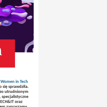
e
Women in Tech
 się sprawdziła.
rdzo utrudnionym
 specjalistyczne
TECH&IT oraz
rem zapraszamy