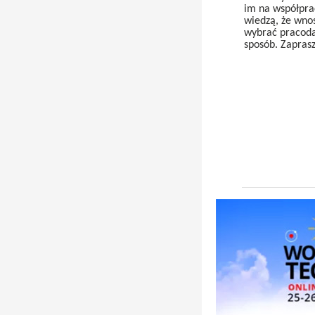
im na współprac
wiedzą, że wno
wybrać pracoda
sposób. Zapras