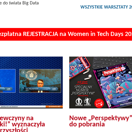
 do świata Big Data
WSZYSTKIE WARSZTATY 2
ezpłatna REJESTRACJA na Women in Tech Days 20
iewczyny na
Nowe „Perspektywy
iki!” wyznaczyła
do pobrania
rzyszłości