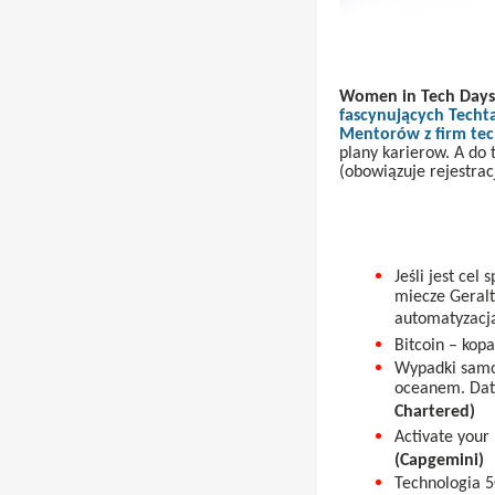
Women in Tech Days
fascynujących Techt
Mentorów z firm te
plany karierow. A do 
(obowiązuje rejestracj
Jeśli jest cel
miecze Geralt
automatyzacj
Bitcoin – kopa
Wypadki samo
oceanem. Dat
Chartered)
Activate your 
(Capgemini)
Technologia 