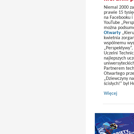
Niemal 2000 za
prawie 15 tysi
na Facebooku i
YouTube „Perspe
można podsu
Otwarty
„Kieru
kwietnia zorgan
wspólnemu wysi
„Perspektywy”,
Uczelni Techni
najlepszych ucz
uniwersyteckich
Partnerem tech
Otwartego prz
„Dziewczyny na 
ścisłych!” był 
Więcej