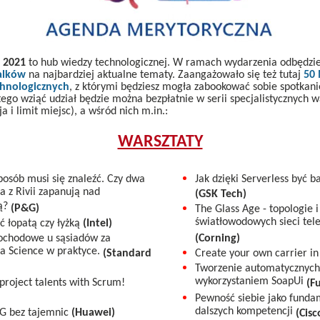
 2021
to hub wiedzy technologicznej. W ramach wydarzenia odbędzi
alków
na najbardziej aktualne tematy. Zaangażowało się też tutaj
50 
chnologicznych
, z którymi będziesz mogła zabookować sobie spotkani
tego wziąć udział będzie można bezpłatnie w serii specjalistycznych 
a i limit miejsc), a wśród nich m.in.:
WARSZTATY
 sposób musi się znaleźć. Czy dwa
Jak dzięki Serverless być b
a z Rivii zapanują nad
(GSK Tech)
ą?
(P&G)
The Glass Age - topologie 
światłowodowych sieci tel
ć łopatą czy łyżką
(Intel)
chodowe u sąsiadów za
(Corning)
a Science w praktyce.
(Standard
Create your own carrier in
Tworzenie automatycznych 
wykorzystaniem SoapUi
project talents with Scrum!
(Fu
Pewność siebie jako funda
dalszych kompetencji
5G bez tajemnic
(Huawei)
(Cisc