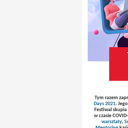
Tym razem zapr
Days 2021
. Jeg
Festiwal skupia
w czasie COVID-
warsztaty
,
S
Mentoring
kari