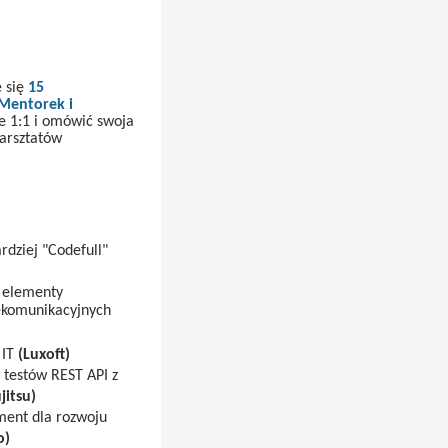
e się
15
Mentorek i
e 1:1 i omówić swoja
warsztatów
ardziej "Codefull"
i elementy
ekomunikacyjnych
 IT
(Luxoft)
testów REST API z
jitsu)
ment dla rozwoju
o)