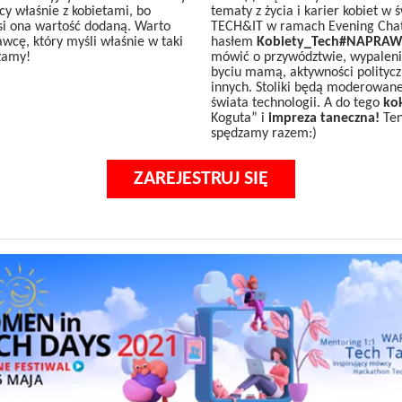
y właśnie z kobietami, bo
tematy z życia i karier kobiet w 
si ona wartość dodaną. Warto
TECH&IT w ramach Evening Chat
wcę, który myśli właśnie w taki
hasłem
Kobiety_Tech#NAPRA
zamy!
mówić o przywództwie, wypale
byciu mamą, aktywności polityczn
innych. Stoliki będą moderowane
świata technologii. A do tego
kok
Koguta” i
impreza taneczna!
Ten
spędzamy razem:)
ZAREJESTRUJ SIĘ