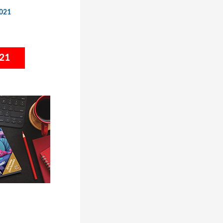
021
21
”