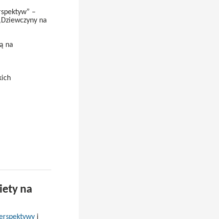
rspektyw” –
 „Dziewczyny na
ją na
kich
iety na
Perspektywy
i