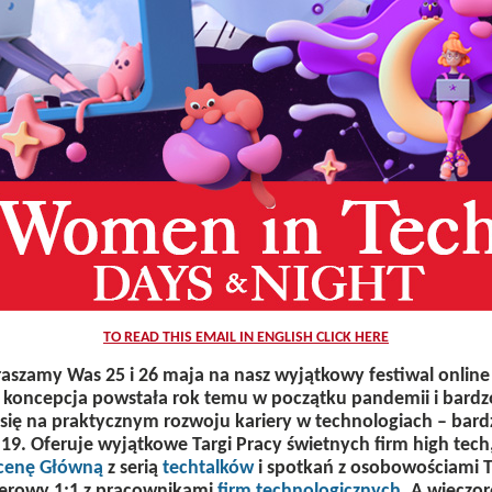
TO READ THIS EMAIL IN ENGLISH CLICK HERE
aszamy Was 25 i 26 maja na nasz wyjątkowy festiwal onlin
o koncepcja powstała rok temu w początku pandemii i bardzo
 się na praktycznym rozwoju kariery w technologiach – ba
19. Oferuje wyjątkowe Targi Pracy świetnych firm high tech,
cenę Główną
z serią
techtalków
i spotkań z osobowościami 
erowy 1:1 z pracownikami
firm technologicznych
. A wieczo