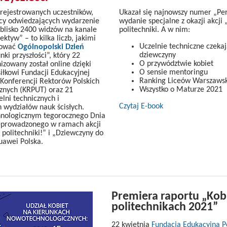
rejestrowanych uczestników,
Ukazał się najnowszy numer „Pe
ęcy odwiedzających wydarzenie
wydanie specjalne z okazji akcji
 blisko 2400 widzów na kanale
politechniki. A w nim:
ktyw” – to kilka liczb, jakimi
Uczelnie techniczne czeka
mować
Ogólnopolski Dzień
dziewczyny
nki przyszłości”, który 22
O przywództwie kobiet
izowany został online dzięki
O sensie mentoringu
łkowi Fundacji Edukacyjnej
Ranking Liceów Warszaws
 Konferencji Rektorów Polskich
Wszystko o Maturze 2021
cznych (KRPUT) oraz 21
elni technicznych i
Czytaj E-book
 wydziałów nauk ścisłych.
nologicznym tegorocznego Dnia
eprowadzonego w ramach akcji
politechniki!” i „Dziewczyny do
Huawei Polska.
Premiera raportu „Kob
politechnikach 2021”
22 kwietnia
Fundacja Edukacyjna 