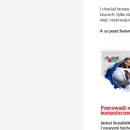
I chociaż brawa 
laurach, tylko 
więc rezerwujci
A co poza Sum
Poprowadź w
komputerow
Jesteś liceali
i nowymi techn