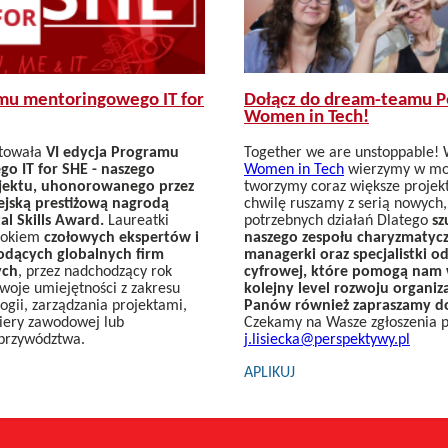
Dołącz do dream-teamu 
amu mentoringowego IT for
Women in Tech!
Together we are unstoppable!
rtowała
VI edycja Programu
Women in Tech
wierzymy w moc
o IT for SHE - naszego
tworzymy coraz większe projekty
jektu, uhonorowanego przez
chwilę ruszamy z serią nowych,
ejską prestiżową nagrodą
potrzebnych działań Dlatego
sz
al Skills Award.
Laureatki
naszego zespołu charyzmatycz
 okiem
czołowych ekspertów i
managerki oraz specjalistki o
odących globalnych firm
cyfrowej, które pomogą nam w
ych
, przez nadchodzący rok
kolejny level rozwoju organiz
woje umiejętności z zakresu
Panów również zapraszamy d
gii, zarządzania projektami,
Czekamy na Wasze zgłoszenia 
iery zawodowej lub
j.lisiecka@perspektywy.pl
przywództwa.
APLIKUJ