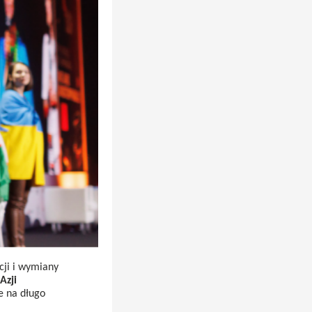
cji i wymiany
Azji
że na długo