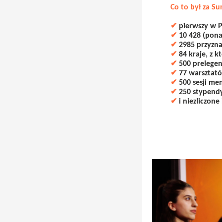
Co to był za S
✔
pierwszy w P
✔
10 428 (ponad
✔
2985 przyzn
✔
84 kraje, z k
✔
500 prelegen
✔
77 warsztató
✔
500 sesji me
✔
250 stypendy
✔
i niezliczone