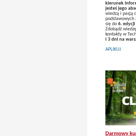
kierunek info
jesteś jego ab
wiedzą i pasją 
podstawowych z
się do
6. edycj
Zdobądź wiedzę
kontakty w Tec
i 3 dni na wars
APLIKUJ
Darmowy kur