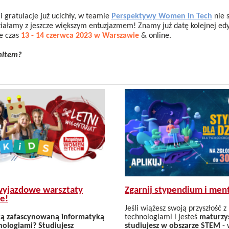
i gratulacje już ucichły, w teamie
Perspektywy Women in Tech
nie 
działamy z jeszcze większym entuzjazmem! Znamy już datę kolejnej ed
e czas
13 - 14 czerwca 2023 w Warszawie
& online.
mitem?
Zgarnij stypendium i men
yjazdowe warsztaty
e!
Jeśli wiążesz swoją przyszłość 
technologiami i jesteś
maturzy
stką zafascynowaną informatyką
studiujesz w obszarze STEM
- 
ologiami? Studiujesz