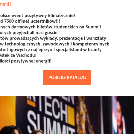
ummit!
olsce event pozytywny klimatycznie!
 7500 offline) uczestników!!!
anych darmowych biletów studenckich na Summit
tórych przyjechali nasi goście
tów prowadzących wykłady, prezentacje i warsztaty
w technologicznych, zawodowych i kompetencyjnych
ntoringowych z najlepszymi specjalistami w branży
stek ze Wschodu!
 ilości pozytywnej energii!
POBIERZ KATALOG