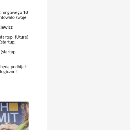
itchingowego
10
ntowało swoje
kiewicz
startup: fUture)
(startup:
(startup:
 będą podbijać
logiczne!