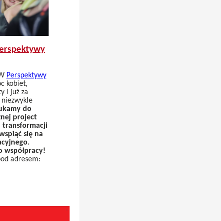
Perspektywy
 W
Perspektywy
 kobiet,
 i już za
 niezwykle
ukamy do
nej project
d transformacji
spiąć się na
acyjnego.
o współpracy!
pod adresem: