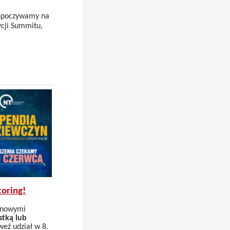
spoczywamy na
ycji Summitu,
toring!
z nowymi
stką lub
weź udział w 8.