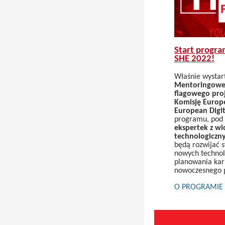
Start progr
SHE 2022!
Właśnie wysta
Mentoringoweg
flagowego pro
Komisję Europ
European Digit
programu, pod
ekspertek z wi
technologiczn
będą rozwijać s
nowych technolo
planowania kar
nowoczesnego 
O PROGRAMIE