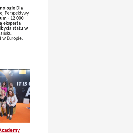
-
ologie Dla
ej Perspektywy
um - 12 000
ą eksperta
dbycia stażu w
dańsku,
 w Europie.
 Academy