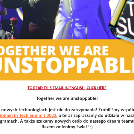
TO READ THIS EMAIL IN ENGLISH, CLICK HERE
Together we are unstoppable!
w nowych technologiach jest nie do zatrzymania! Zrobiliśmy wspól
omen in Tech Summit 2022
, a teraz zapraszamy do udziału w nasz
ogramach. A także szukamy nowych osób do naszego dream teamu.
Razem zmienimy świat! :)