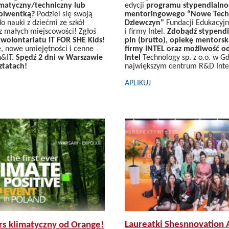
edycji
programu stypendialno
rmatyczny/techniczny lub
mentoringowego “Nowe Techn
solwentką?
Podziel się swoją
Dziewczyn”
Fundacji Edukacyjn
do nauki z dziećmi ze szkół
i firmy Intel.
Zdobądź stypendi
 małych miejscowości! Zgłoś
pln (brutto), opiekę mentorsk
i wolontariatu IT FOR SHE Kids!
firmy INTEL oraz możliwość o
, nowe umiejętności i cenne
Intel
Technology sp. z o.o. w G
h&IT.
Spędź 2 dni w Warszawie
największym centrum R&D Intel
ztatach!
APLIKUJ
Laureatki Shesnnovation
s klimatyczny od Orange!