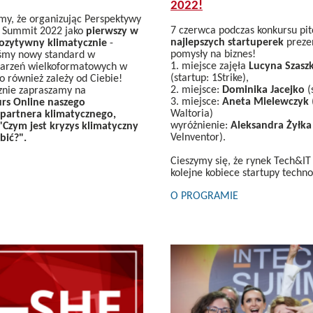
2022!
my, że organizując Perspektywy
7 czerwca podczas konkursu p
 Summit 2022 jako
pierwszy w
najlepszych startuperek
preze
pozytywny klimatycznie
-
pomysły na biznes!
śmy nowy standard w
1. miejsce zajęła
Lucyna Szasz
darzeń wielkoformatowych w
(startup: 1Strike),
o również zależy od Ciebie!
2. miejsce:
Dominika Jacejko
(
znie zapraszamy na
3. miejsce:
Aneta Mielewczyk
rs Online naszego
Waltoria)
artnera klimatycznego,
wyróżnienie:
Aleksandra Żyłka
"Czym jest kryzys klimatyczny
Velnventor).
bić?".
Cieszymy się, że rynek Tech&IT
kolejne kobiece startupy techno
O PROGRAMIE