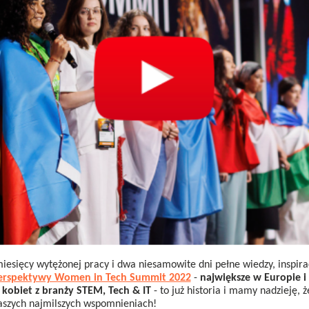
iesięcy wytężonej pracy i dwa niesamowite dni pełne wiedzy, inspira
erspektywy Women in Tech Summit 2022
-
największe w Europie i 
 kobiet z branży STEM, Tech & IT
- to już historia i mamy nadzieję, 
aszych najmilszych wspomnieniach!