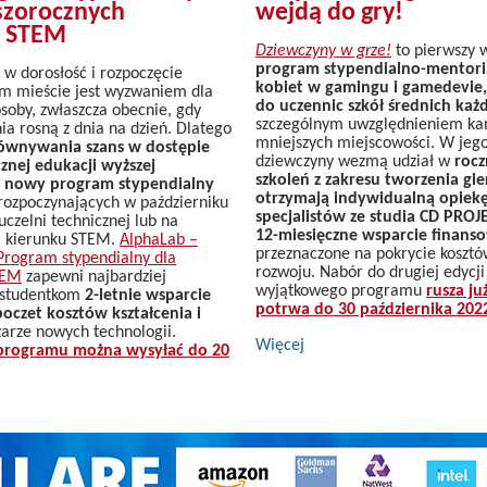
szorocznych
wejdą do gry!
k STEM
Dziewczyny w grze!
to pierwszy 
program stypendialno-mentor
 w dorosłość i rozpoczęcie
kobiet w gamingu i gamedevie
m mieście jest wyzwaniem dla
do uczennic szkół średnich każ
soby, zwłaszcza obecnie, gdy
szczególnym uwzględnieniem ka
ia rosną z dnia na dzień. Dlatego
mniejszych miejscowości. W jeg
wnywania szans w dostępie
dziewczyny wezmą udział w
roc
znej edukacji wyższej
szkoleń z zakresu tworzenia gie
 nowy program stypendialny
otrzymają indywidualną opiek
ozpoczynających w październiku
specjalistów ze studia CD PROJ
uczelni technicznej lub na
12-miesięczne wsparcie finans
m kierunku STEM.
AlphaLab –
przeznaczone na pokrycie kosztów
Program stypendialny dla
rozwoju. Nabór do drugiej edycji
TEM
zapewni najbardziej
wyjątkowego programu
rusza ju
 studentkom
2-letnie wsparcie
potrwa do 30 października 202
oczet kosztów kształcenia i
arze nowych technologii.
Więcej
 programu można wysyłać do 20