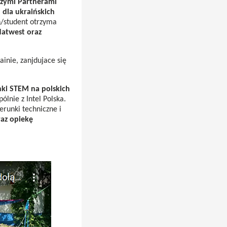
szymi Partnerami
 dla ukraińskich
n/student otrzyma
atwest oraz
inie, zanjdujace się
nki STEM na polskich
ólnie z Intel Polska.
erunki techniczne i
raz opiekę