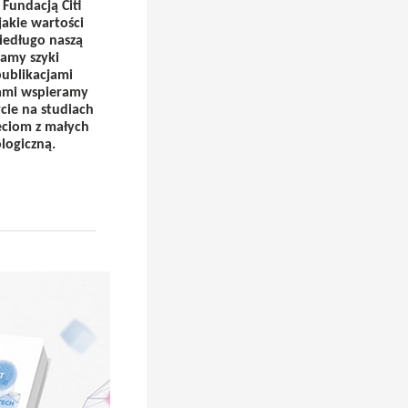
Fundacją Citi
jakie wartości
niedługo naszą
ramy szyki
publikacjami
rami wspieramy
cie na studiach
eciom z małych
logiczną.