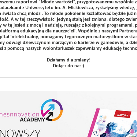
wszemu raportowi “Młode wartości”, przygotowanemu wspólnie z 
daczkami z Uniwersytetu im. A. Mickiewicza, zyskałyśmy wiedzę, 
o świata chcą młodzi. To młode pokolenie kształtować będzie już 
tość. A w tej rzeczywistości jedyną stałą jest zmiana, dlatego zwie
 w tę jesień z mocą i nadzieją, ruszając z kolejnymi programami, 
latformą edukacyjną dla nauczycieli. Wspólnie z naszymi Partne
kapitał intelektualny, pomagamy tegorocznym maturzystkom w star
y odwagi dziewczynom marzącym o karierze w gamedevie, a dzi
wsi z pomocą naszych wolontariuszek zapewniamy edukację techno
Działamy dla zmiany!
Dołącz do nas:)