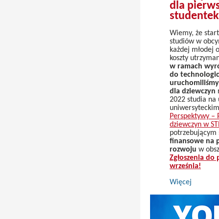
dla pierw
studente
Wiemy, że start
studiów w obcy
każdej młodej o
koszty utrzyman
w ramach wyró
do technologic
uruchomiliśmy
dla dziewczyn
r
2022 studia na 
uniwersytecki
Perspektywy – 
dziewczyn w S
potrzebującym
finansowe na p
rozwoju
w obsz
Zgłoszenia do
września!
Więcej