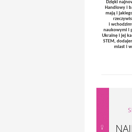
Dzięki najno
Handlowy i ba
mają i jakieg
rzeczywis
i wchodzimy
naukowymi i p
Ukrainę i jej 
STEM, dodajem
miast i 