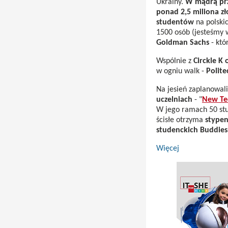
Ukrainy.
W mądrą przy
ponad 2,5 miliona z
studentów
na polski
1500 osób (jesteśmy 
Goldman Sachs
- któ
Wspólnie z
Circkle K
w ogniu walk -
Polite
Na jesień zaplanowa
uczelniach
- "
New Tec
W jego ramach 50 stud
ścisłe otrzyma
stypen
studenckich Buddies
Więcej