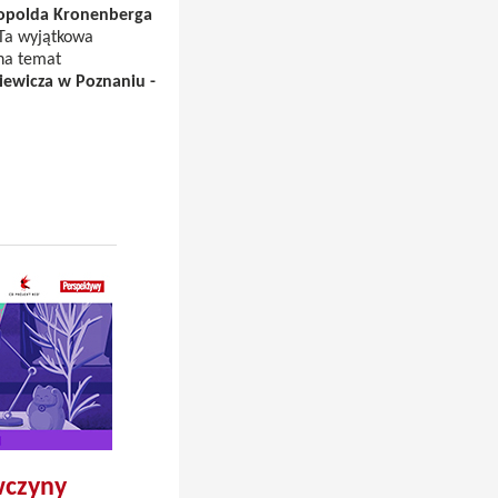
eopolda Kronenberga
 Ta wyjątkowa
 na temat
iewicza w Poznaniu -
wczyny