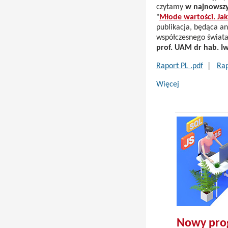
czytamy
w najnowszy
"
Młode wartości. Jak
publikacja, będąca a
współczesnego świat
prof. UAM dr hab. I
Raport PL .pdf
|
Rap
Więcej
Nowy pro