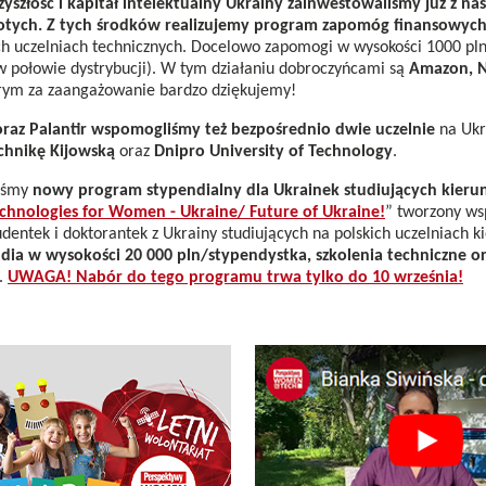
szłość i kapitał intelektualny Ukrainy zainwestowaliśmy już z na
łotych. Z tych środków realizujemy program zapomóg finansowych
ch uczelniach technicznych. Docelowo zapomogi w wysokości 1000 pl
w połowie dystrybucji). W tym działaniu dobroczyńcami są
Amazon, N
rym za zaangażowanie bardzo dziękujemy!
 oraz Palantir wspomogliśmy też bezpośrednio dwie uczelnie
na Ukra
chnikę Kijowską
oraz
Dnipro University of Technology
.
liśmy
nowy program stypendialny dla Ukrainek studiujących kieru
hnologies for Women - Ukraine/ Future of Ukraine!
” tworzony wsp
entek i doktorantek z Ukrainy studiujących na polskich uczelniach ki
dia w wysokości 20 000 pln/stypendystka, szkolenia techniczne o
.
UWAGA! Nabór do tego programu trwa tylko do 10 września!