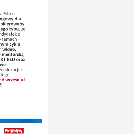
w Polsce
ingowy dla
, skierowany
dego typu
, ze
ndydatek z
o ramach
znym cyklu
r wideo,
ę mentorską
EKT RED oraz
owe
 edukacji i
 tego
ż 6 września i
2!