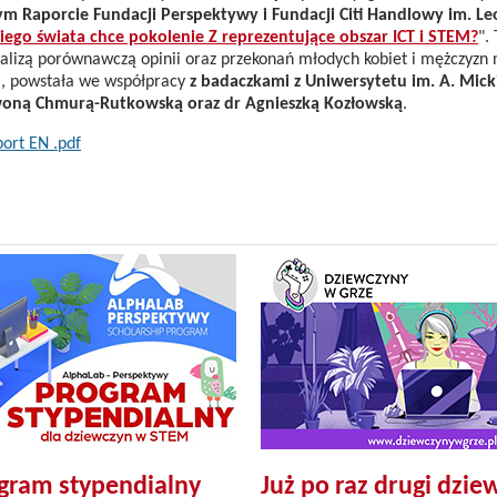
m Raporcie Fundacji Perspektywy i Fundacji Citi Handlowy im. L
iego świata chce pokolenie Z reprezentujące obszar ICT i STEM?
".
nalizą porównawczą opinii oraz przekonań młodych kobiet i mężczyzn
a, powstała we współpracy
z badaczkami z Uniwersytetu im. A. Mick
woną Chmurą-Rutkowską oraz dr Agnieszką Kozłowską
.
ort EN .pdf
gram stypendialny
Już po raz drugi dzie