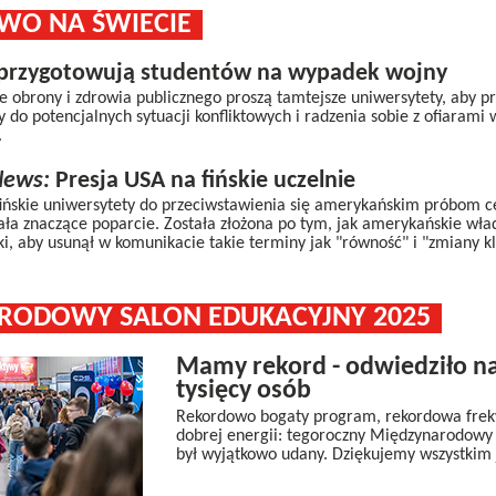
WO NA ŚWIECIE
 przygotowują studentów na wypadek wojny
ie obrony i zdrowia publicznego proszą tamtejsze uniwersytety, aby p
do potencjalnych sytuacji konfliktowych i radzenia sobie z ofiarami
.
News:
Presja USA na fińskie uczelnie
ińskie uniwersytety do przeciwstawienia się amerykańskim próbom c
ła znaczące poparcie. Została złożona po tym, jak amerykańskie wła
ki, aby usunął w komunikacie takie terminy jak "równość" i "zmiany k
RODOWY SALON EDUKACYJNY 2025
Mamy rekord - odwiedziło na
tysięcy osób
Rekordowo bogaty program, rekordowa fre
dobrej energii: tegoroczny Międzynarodowy
był wyjątkowo udany. Dziękujemy wszystkim 