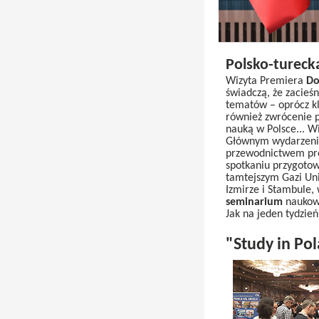
Polsko-tureck
Wizyta Premiera
Do
świadczą, że zacieś
tematów – oprócz kl
również zwrócenie p
nauką w Polsce... W
Głównym wydarzeni
przewodnictwem pr
spotkaniu przygoto
tamtejszym Gazi Univ
Izmirze i Stambule, 
seminarium
naukowe
Jak na jeden tydzień
"Study in Po