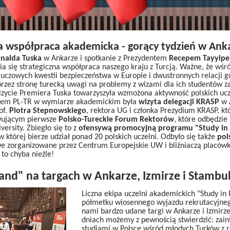
a współpraca akademicka - gorący tydzień w Ank
nalda Tuska
w Ankarze i spotkanie z Prezydentem
Recepem Tayyip
nia się strategiczna współpraca naszego kraju z Turcją. Ważne, że wś
uczowych kwestii bezpieczeństwa w Europie i dwustronnych relacji g
rzez stronę turecką uwagi na problemy z wizami dla ich studentów 
izycie Premiera Tuska towarzyszyła wzmożona aktywność polskich ucze
em PL-TR w wymiarze akademickim była
wizyta delegacji KRASP
w 
of.
Piotra Stepnowskiego
, rektora UG i członka Prezydium KRASP, kt
wującym pierwsze
Polsko-Tureckie Forum Rektorów
, które odbędzie 
ersity. Zbiegło się to z
ofensywą promocyjną programu "Study in
w której bierze udział ponad 20 polskich uczelni. Odbyło się także
pol
 zorganizowane przez Centrum Europejskie UW i bliźniaczą placówkę
 to chyba nieźle!
land" na targach w Ankarze, Izmirze i Stambu
Liczna ekipa uczelni akademickich "Study in 
półmetku wiosennego wyjazdu rekrutacyjnego
nami bardzo udane targi w Ankarze i Izmirze
dniach możemy z pewnością stwierdzić: zai
studiami w Polsce wśród młodych Turków z r