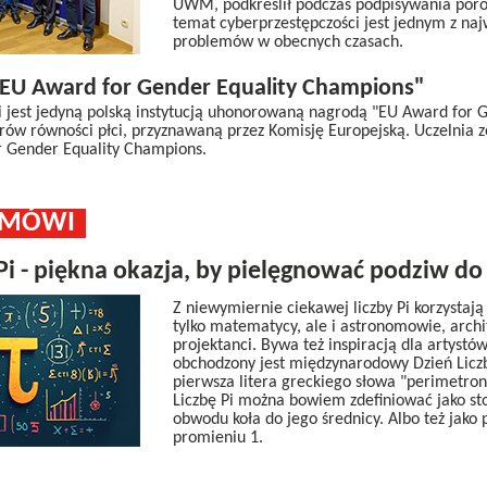
UWM, podkreślił podczas podpisywania poro
temat cyberprzestępczości jest jednym z naj
problemów w obecnych czasach.
EU Award for Gender Equality Champions"
 jest jedyną polską instytucją uhonorowaną nagrodą "EU Award for G
rów równości płci, przyznawaną przez Komisję Europejską. Uczelnia 
 Gender Equality Champions.
Ę MÓWI
 Pi - piękna okazja, by pielęgnować podziw d
Z niewymiernie ciekawej liczby Pi korzystają
tylko matematycy, ale i astronomowie, archit
projektanci. Bywa też inspiracją dla artystó
obchodzony jest międzynarodowy Dzień Liczby
pierwsza litera greckiego słowa "perimetron
Liczbę Pi można bowiem zdefiniować jako st
obwodu koła do jego średnicy. Albo też jako 
promieniu 1.