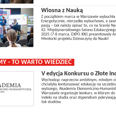
Wiosna z Nauką
Z początkiem marca w Warszawie wybuchła n
Energetycznie, nierzadko wybuchowo, a zaw
pasją − tak należy opisać to, co na Scenie N
42. Międzynarodowego Salonu Edukacyjneg
2025 (7-8 marca, EXPO XXI) prezentowały A
Mentorki projektu Dziewczyny do Nauki!
Y - TO WARTO WIEDZIEĆ
V edycja Konkursu o Złote I
Wychodząc naprzeciw ambitnym, młodym o
chciałyby kontynuować edukację na szczeblu
wyższego, Akademia Ekonomiczno-Humanist
Warszawie organizuje konkurs, w którym do 
indeks na studia oraz stypendium pokrywają
tok studiów.