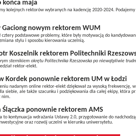
o końca maja
y kolejnych rektorów wybranych na kadencję 2020-2024. Podajemy t
ew Gaciong nowym rektorem WUM
 cztery podstawowe problemy, które były motywacją do kandydowania
 zmiana stylu i sposobu kierowania uczelnią.
iotr Koszelnik rektorem Politechniki Rzeszows
ym sternikiem okrętu Politechnika Rzeszowska po niewątpliwie trud
edział rektor-elekt.
ław Kordek ponownie rektorem UM w Łodzi
niu nadanym online rektor-elekt dziękował za wysoką frekwencję, w k
la siebie, ale także szacunku i podziękowania dla całej ekipy, która pr
z nim.
ch Ślączka ponownie rektorem AMS
 to kontynuacja wdrażania Ustawy 2.0, przygotowanie do nadchodząc
inwestycyjne oraz rozwój uczelni w kierunku uniwersytetu.