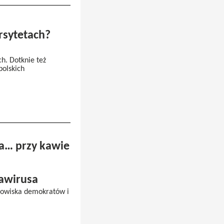
rsytetach?
ch. Dotknie też
olskich
ła… przy kawie
awirusa
anowiska demokratów i