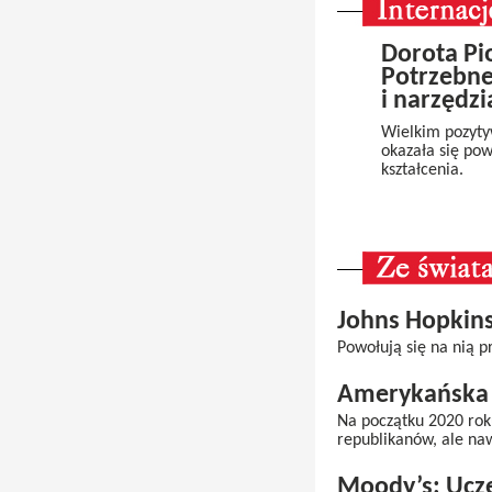
Dorota Pi
Potrzebn
i narzędzi
Wielkim pozyt
okazała się pow
kształcenia.
Johns Hopkins
Powołują się na nią p
Amerykańska 
Na początku 2020 rok
republikanów, ale na
Moody’s: Ucze