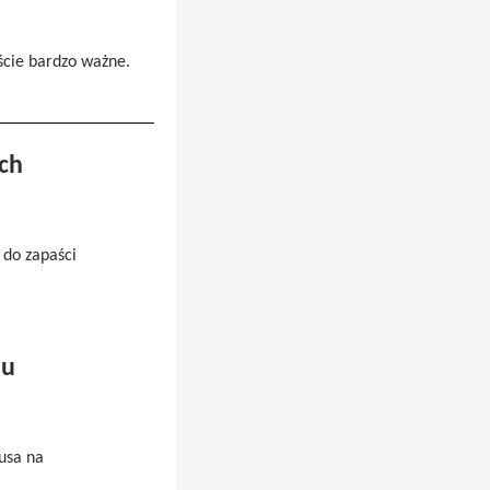
iście bardzo ważne.
ch
 do zapaści
mu
usa na