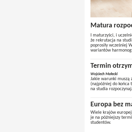
Matura rozpocz
I maturzyści, i uczel
że rekrutacja na stud
poprosiły wcześniej 
wariantów harmonogra
Termin otrzy
Wojciech Małecki
Jakie warunki muszą z
(najpóźniej do końca
na studia rozpoczynaj
Europa bez ma
Wiele krajów europej
je na późniejszy ter
studentów.