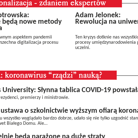
otrowska:
Adam Jelonek:
e będą nowe metody
Rewolucja na uniwe
a
ywnym aspektem pandemii
Ten kryzys dotknie nas wszystki
szechna digitalizacja procesu
procesy umiędzynarodowienia p
uczelni.
 University: Słynna tablica COVID-19 powsta
rezydenci, premierzy i ministrowie.
ustawa o szkolnictwie wyższym ofiarą koron
u wszystko wyglądało bardzo dobrze, udało się nie tylko uzgodnić st
wet Białego Domu. Ale…
lnie będą narażone na duże straty