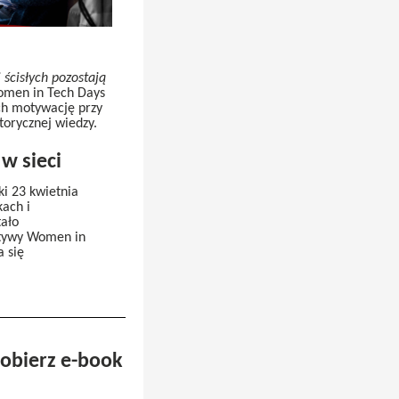
 ścisłych pozostają
omen in Tech Days
ch motywację przy
torycznej wiedzy.
w sieci
ki 23 kwietnia
kach i
tało
ktywy Women in
a się
obierz e-book