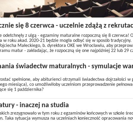
nie się 8 czerwca - uczelnie zdążą z rekrutac
nie odetchnęły z ulgą - egzaminy maturalne rozpoczną się 8 czerwca! 
ia w roku akad. 2020-21 będzie mogła odbyć się w sposób tradycyjny.
Wojciecha Małeckiego, b. dyrektora OKE we Wrocławiu, aby przeprowa
mu matur - zakładając, że rozpoczną się one najpóźniej 22 lub 29 cz
mania świadectw maturalnych - symulacje wa
ostać spełnione, aby abiturienci otrzymali świadectwa dojrzałości w 
 tego miesiąca), co umożliwiłoby uczelniom przeprowadzenie pełnowar
ące się 1 października?
tury - inaczej na studia
skich zrezygnowało w tym roku z egzaminów końcowych w szkole średn
min. Taka sytuacja wymusza na uczelniach konieczność opracowania no