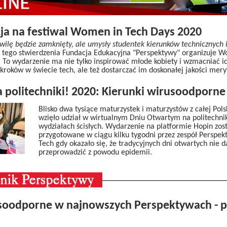
cja na festiwal Women in Tech Days 2020
hwilę będzie zamknięty, ale umysły studentek kierunków technicznych i
tego stwierdzenia Fundacja Edukacyjna "Perspektywy" organizuje W
) To wydarzenie ma nie tylko inspirować młode kobiety i wzmacniać i
kroków w świecie tech, ale też dostarczać im doskonałej jakości mery
 politechniki! 2020: Kierunki wirusoodporne 
Blisko dwa tysiące maturzystek i maturzystów z całej Pols
wzięło udział w wirtualnym Dniu Otwartym na politechni
wydziałach ścisłych. Wydarzenie na platformie Hopin zos
przygotowane w ciągu kilku tygodni przez zespół Perspe
Tech gdy okazało się, że tradycyjnych dni otwartych nie d
przeprowadzić z powodu epidemii.
usoodporne w najnowszych Perspektywach - p