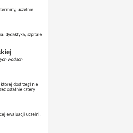
erminy, uczelnie i
: dydaktyka, szpitale
kiej
nych wodach
tórej dostrzegł nie
zez ostatnie cztery
ej ewaluacji uczelni,