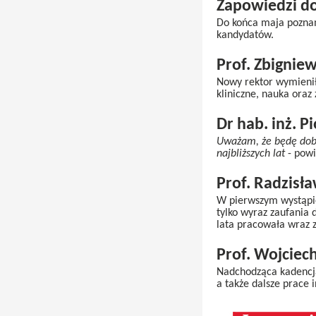
Zapowiedzi d
Do końca maja poznam
kandydatów.
Prof. Zbigni
Nowy rektor wymienił
kliniczne, nauka oraz
Dr hab. inż. P
Uważam, że będę dobr
najbliższych lat
- powi
Prof. Radzis
W pierwszym wystąpie
tylko wyraz zaufania d
lata pracowała wraz 
Prof. Wojcie
Nadchodząca kadencja
a także dalsze prace 