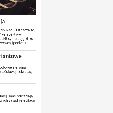
ją
Odpukać... Oznacza to,
 "Perspektywy"
dził symulację kilku
erwca (poniżej).
riantowe
połowie sierpnia
tościowej rekrutacji
iej. Inne odkładają
wych zasad rekrutacji