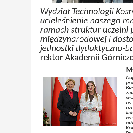
Wydział Technologii Ko
ucieleśnienie naszego m
ramach struktur uczelni 
międzynarodowej i dosto
jednostki dydaktyczno-b
rektor Akademii Górniczo
Mł
Naj
pro
Ko
zau
wsz
nau
ozn
kob
nas
mó
Kra