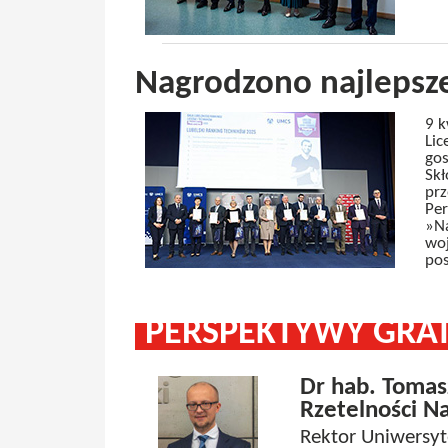
Nagrodzono najlepsze
9 k
Lic
gos
Skł
pr
Per
»Na
woj
pos
PERSPEKTYWY GRA
Dr hab. Tomas
Rzetelności N
Rektor Uniwersy