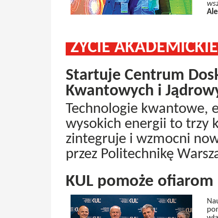
wsz
Al
ŻYCIE AKADEMICKIE
Startuje Centrum Dosk
Kwantowych i Jądrow
Technologie kwantowe, en
wysokich energii to trzy 
zintegruje i wzmocni n
przez Politechnikę Warsz
KUL pomoże ofiarom 
Nau
pom
wła