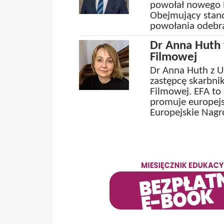
powołał nowego R
Obejmujący stano
powołania odebra
Dr Anna Huth 
Filmowej
Dr Anna Huth z U
zastępcę skarbni
Filmowej. EFA to 
promuje europejsk
Europejskie Nagr