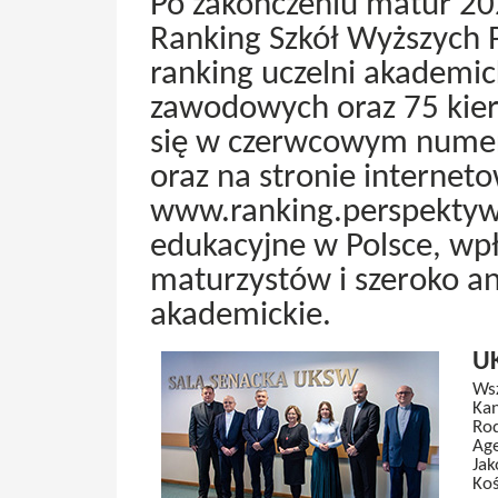
Po zakończeniu matur 20
Ranking Szkół Wyższych 
ranking uczelni akademick
zawodowych oraz 75 kier
się w czerwcowym numer
oraz na stronie internet
www.ranking.perspektywy
edukacyjne w Polsce, wp
maturzystów i szeroko a
akademickie.
UK
Wsz
Kan
Rod
Age
Jak
Koś