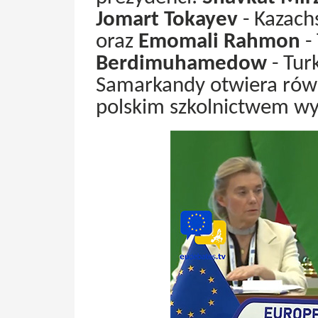
Jomart Tokayev
- Kazach
oraz
Emomali Rahmon
-
Berdimuhamedow
- Tur
Samarkandy otwiera rów
polskim szkolnictwem w