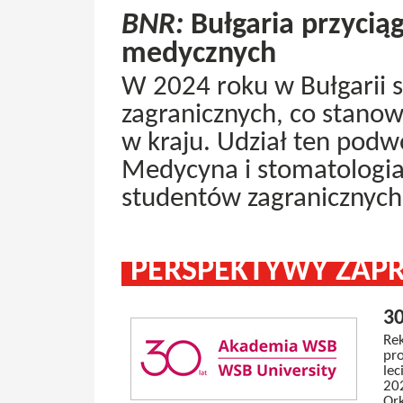
BNR:
Bułgaria przycią
medycznych
W 2024 roku w Bułgarii 
zagranicznych, co stano
w kraju. Udział ten podwo
Medycyna i stomatologia
studentów zagranicznych
PERSPEKTYWY ZAP
30
Re
pro
lec
202
Ork