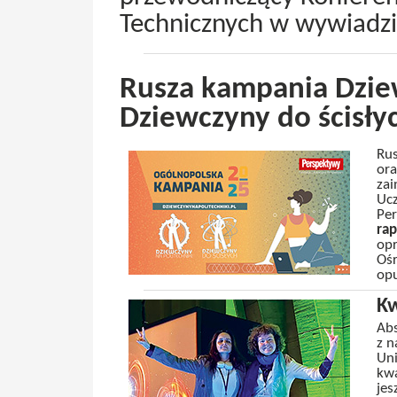
Technicznych w wywiadzi
Rusza kampania Dziew
Dziewczyny do ścisły
Rus
ora
zai
Ucz
Pe
rap
opr
Ośr
opu
Kw
Abs
z n
Uni
kwa
jes