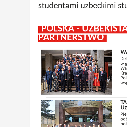
studentami uzbeckimi st
POLSKA - UZBEKIST
PARTNERSTWO
W
Del
w g
War
Kra
Pol
wsp
TA
Uz
Pie
odb
pot