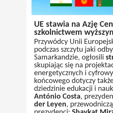
UE stawia na Azję Cen
szkolnictwem wyższym
Przywódcy Unii Europejski
podczas szczytu jaki odb
Samarkandzie, ogłosili
st
skupiając się na projekt
energetycznych i cyfrowy
końcowego dotyczy także
dziedzinie edukacji i nauk
António Costa
, prezyden
der Leyen
, przewodniczą
prezydenci:
Shavkat Mir