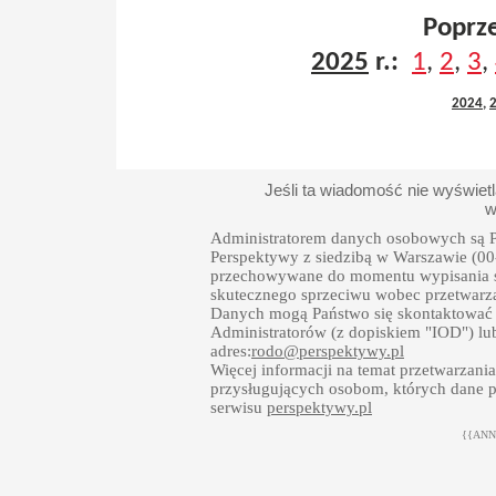
Poprz
2025
r.:
1
,
2
,
3
,
2024
,
Jeśli ta wiadomość nie wyświet
w
Administratorem danych osobowych są Pe
Perspektywy z siedzibą w Warszawie (0
przechowywane do momentu wypisania się
skutecznego sprzeciwu wobec przetwar
Danych mogą Państwo się skontaktować k
Administratorów (z dopiskiem "IOD") lub
adres:
rodo@perspektywy.pl
Więcej informacji na temat przetwarzan
przysługujących osobom, których dane p
serwisu
perspektywy.pl
{{ANNO