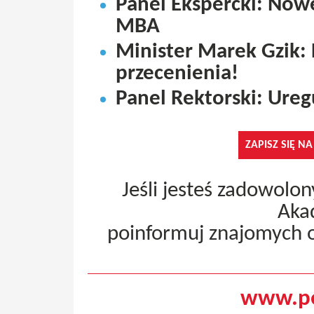
Panel Ekspercki: Nowe
MBA
Minister Marek Gzik:
przecenienia!
Panel Rektorski: Ure
ZAPISZ SIĘ N
Jeśli jesteś zadowolo
Aka
poinformuj znajomych 
www.pe