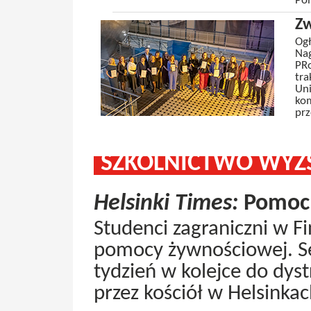
Pol
Z
Ogł
Nag
PRo
tra
Uni
kom
prz
SZKOLNICTWO WYŻS
Helsinki Times:
Pomoc 
Studenci zagraniczni w Fi
pomocy żywnościowej. Set
tydzień w kolejce do dys
przez kościół w Helsinkac