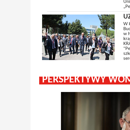
Uni
„Pe
UZ
W k
Buc
w h
kra
KRA
"Pe
szk
ser
PERSPEKTYWY WOM