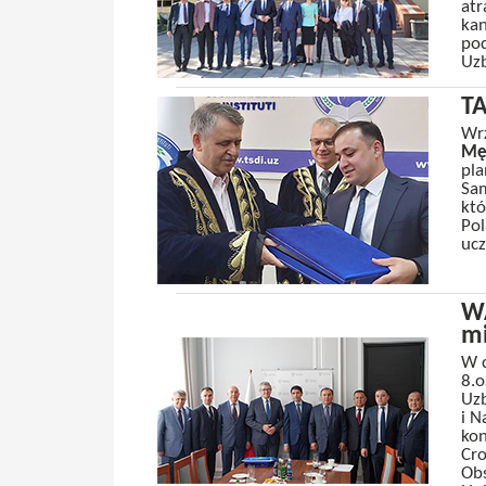
atr
kan
pod
Uzb
TA
Wrz
Mę
pla
Sa
któ
Pol
ucz
W
mi
W 
8.o
Uzb
i N
kon
Cro
Obs