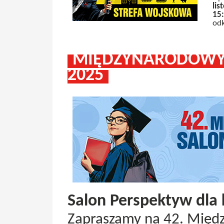
lis
15
odk
MIĘDZYNARODOWY 
2025
Salon Perspektyw dla 
Zapraszamy na 42. Międ