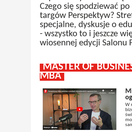
Czego się spodziewać po
targów Perspektyw? Stre
specjalne, dyskusje o edu
- wszystko to i jeszcze w
wiosennej edycji Salonu 
MASTER OF BUSINE
MBA
Mi
og
W 
biz
świ
moż
sa