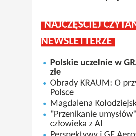
NAJCZĘŚCIEJ CZYT
NEWSLETTERZE
Polskie uczelnie w G
złe
Obrady KRAUM: O przy
Polsce
Magdalena Kołodziejsk
"Przenikanie umysłów"
człowieka z AI
Perspektywy i GE Aer