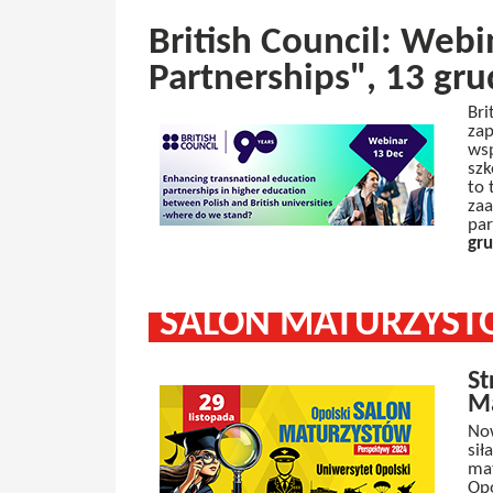
British Council: Web
Partnerships", 13 gru
Bri
zap
wsp
szk
to 
zaa
par
gru
SALON MATURZYST
St
Ma
Now
sił
mat
Opo