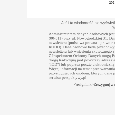
202
Jeśli ta wiadomość nie wyświet
w
Administratorem danych osobowych jest 
(00-511) przy ul. Nowogrodzkiej 31. Da
newslettera (podstawa prawna - prawnie uza
RODO). Dane osobowe będą przechowywa
newslettera lub wniesienia skutecznego
Z Inspektorem Ochrony Danych mogą Pań
drogą tradycyjną pod powyższy adres sie
"IOD") lub poprzez pocztę elektroniczną
Więcej informacji na temat przetwarzan
przysługujących osobom, których dane p
serwisu
perspektywy.pl
<resignlink>Zrezygnuj z