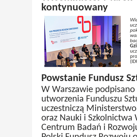
kontynuowany
Wid
ucz
pok
war
ba
Gzi
ucz
pro
(ID
Powstanie Fundusz Szt
W Warszawie podpisano l
utworzenia Funduszu Sztuc
uczestniczą Ministerstwo
oraz Nauki i Szkolnictw
Centrum Badań i Rozwoj