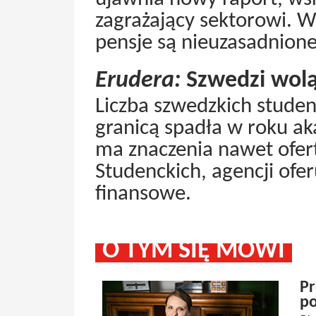
zagrażający sektorowi. W
pensje są nieuzasadnione
Erudera:
Szwedzi wolą
Liczba szwedzkich stude
granicą spadła w roku a
ma znaczenia nawet ofer
Studenckich, agencji ofe
finansowe.
O TYM SIĘ MÓWI
Pr
po