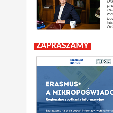
Dla
pro
tru
maj
ba
Łód
Dz
ZAPRASZAMY