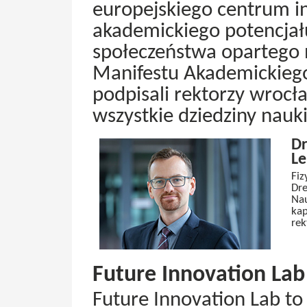
europejskiego centrum int
akademickiego potencja
społeczeństwa opartego 
Manifestu Akademickieg
podpisali rektorzy wrocł
wszystkie dziedziny nauki 
Dr
Le
Fiz
Dre
Nau
kap
rek
Future Innovation Lab 
Future Innovation Lab t