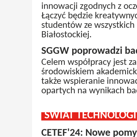
innowacji zgodnych z oc
Łączyć będzie kreatywn
studentów ze wszystkich 
Białostockiej.
SGGW poprowadzi bad
Celem współpracy jest za
środowiskiem akademick
także wspieranie innowac
opartych na wynikach b
ŚWIAT TECHNOLOGI
CETEF'24: Nowe pomys