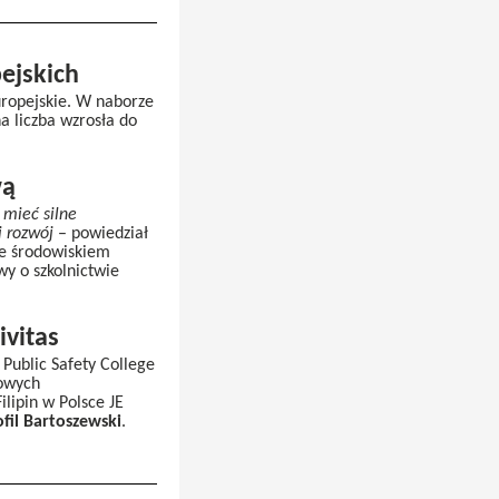
ejskich
uropejskie. W naborze
a liczba wzrosła do
wą
 mieć silne
i rozwój
– powiedział
ze środowiskiem
y o szkolnictwie
ivitas
 Public Safety College
dowych
lipin w Polsce JE
fil Bartoszewski
.