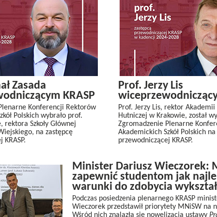
hał Zasada
Prof. Jerzy Lis
wodniczącym KRASP
wiceprzewodnicząc
lenarne Konferencji Rektorów
Prof. Jerzy Lis, rektor Akademii
kół Polskich wybrało prof.
Hutniczej w Krakowie, został w
, rektora Szkoły Głównej
Zgromadzenie Plenarne Konfer
iejskiego, na zastępcę
Akademickich Szkół Polskich na
j KRASP.
przewodniczącej KRASP.
Minister Dariusz Wieczorek:
zapewnić studentom jak najl
warunki do zdobycia wykształ
Podczas posiedzenia plenarnego KRASP minist
Wieczorek przedstawił priorytety MNiSW na na
Wśród nich znalazła się nowelizacja ustawy
Pr