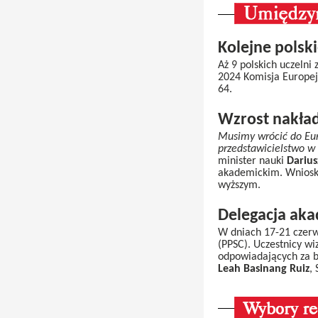
Kolejne polsk
Aż 9 polskich uczelni
2024 Komisja Europejs
64.
Wzrost nakła
Musimy wrócić do Euro
przedstawicielstwo w 
minister nauki
Darius
akademickim. Wnioski 
wyższym.
Delegacja akad
W dniach 17-21 czerwca
(PPSC). Uczestnicy wi
odpowiadających za be
Leah Basinang Ruiz
,