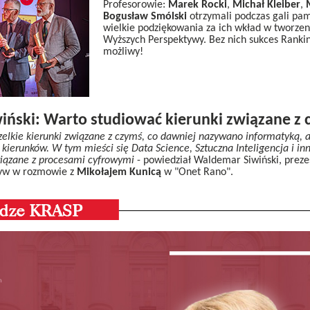
Profesorowie:
Marek Rocki
,
Michał Kleiber
,
Bogusław Smólski
otrzymali podczas gali pam
wielkie podziękowania za ich wkład w tworzen
Wyższych Perspektywy. Bez nich sukces Rankin
możliwy!
ński: Warto studiować kierunki związane z c
elkie kierunki związane z czymś, co dawniej nazywano informatyką, a
u kierunków. W tym mieści się Data Science, Sztuczna Inteligencja i i
wiązane z procesami cyfrowymi
- powiedział Waldemar Siwiński, prezes
tyw w rozmowie z
Mikołajem Kunicą
w "Onet Rano".