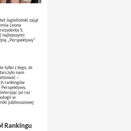
t Jagielloński zajął
demia Leona
Prezydenta S.
) najlepszymi
yjną „Perspektywy”
e tylko z tego, że
starczyło nam
alizować –
ich rankingów
j Perspektywy,
twierając po raz
ologii w
niki jubileuszowej
iół Rankingu