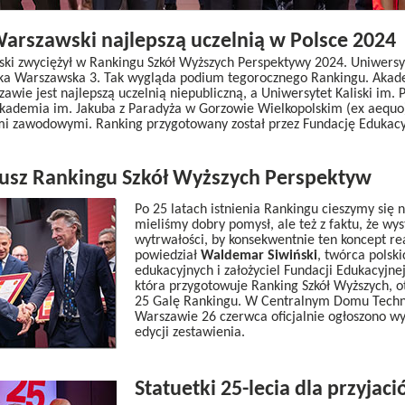
arszawski najlepszą uczelnią w Polsce 2024
ki zwyciężył w Rankingu Szkół Wyższych Perspektywy 2024. Uniwersyte
nika Warszawska 3. Tak wygląda podium tegorocznego Rankingu. Aka
wie jest najlepszą uczelnią niepubliczną, a Uniwersytet Kaliski im. 
kademia im. Jakuba z Paradyża w Gorzowie Wielkopolskim (ex aequo
mi zawodowymi. Ranking przygotowany został przez Fundację Edukac
eusz Rankingu Szkół Wyższych Perspektyw
Po 25 latach istnienia Rankingu cieszymy się ni
mieliśmy dobry pomysł, ale też z faktu, że wy
wytrwałości, by konsekwentnie ten koncept re
powiedział
Waldemar Siwiński
, twórca polsk
edukacyjnych i założyciel Fundacji Edukacyjne
która przygotowuje Ranking Szkół Wyższych, o
25 Galę Rankingu. W Centralnym Domu Techn
Warszawie 26 czerwca oficjalnie ogłoszono wy
edycji zestawienia.
Statuetki 25-lecia dla przyjac