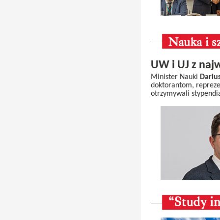
UW i UJ z naj
Minister Nauki
Dariu
doktorantom, reprezen
otrzymywali stypendia