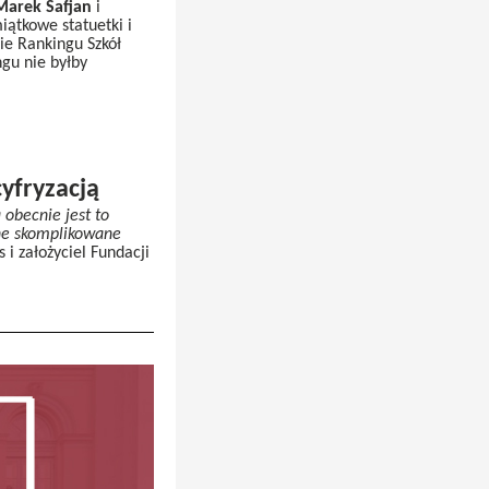
Marek Safjan
i
iątkowe statuetki i
ie Rankingu Szkół
gu nie byłby
yfryzacją
 obecnie jest to
nne skomplikowane
 i założyciel Fundacji