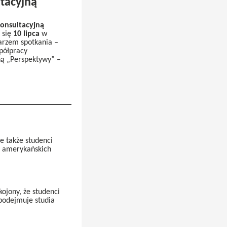
tacyjną
onsultacyjną
 się
10 lipca
w
arzem spotkania –
półpracy
ą „Perspektywy” –
e także studenci
i amerykańskich
kojony, że studenci
 podejmuje studia