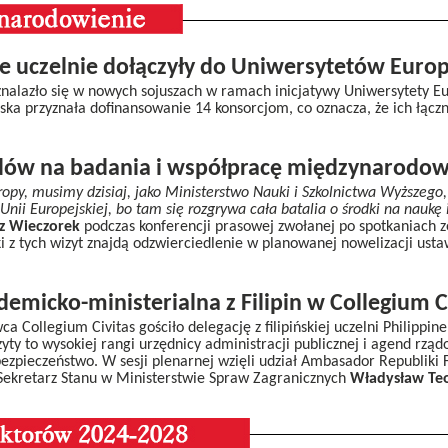
ie uczelnie dołączyły do Uniwersytetów Europ
 znalazło się w nowych sojuszach w ramach inicjatywy Uniwersytety E
ka przyznała dofinansowanie 14 konsorcjom, co oznacza, że ich łączn
dów na badania i współpracę międzynarodo
py, musimy dzisiaj, jako Ministerstwo Nauki i Szkolnictwa Wyższego,
Unii Europejskiej, bo tam się rozgrywa cała batalia o środki na naukę 
z Wieczorek
podczas konferencji prasowej zwołanej po spotkaniach 
z tych wizyt znajdą odzwierciedlenie w planowanej nowelizacji ustaw
emicko-ministerialna z Filipin w Collegium C
 Collegium Civitas gościło delegację z filipińskiej uczelni Philippine
zyty to wysokiej rangi urzędnicy administracji publicznej i agend rzą
zpieczeństwo. W sesji plenarnej wzięli udział Ambasador Republiki Fi
 Sekretarz Stanu w Ministerstwie Spraw Zagranicznych
Władysław Teo