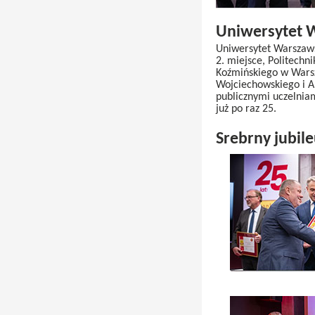
Uniwersytet W
Uniwersytet Warszaws
2. miejsce, Politech
Koźmińskiego w Warsza
Wojciechowskiego i A
publicznymi uczelnia
już po raz 25.
Srebrny jubil