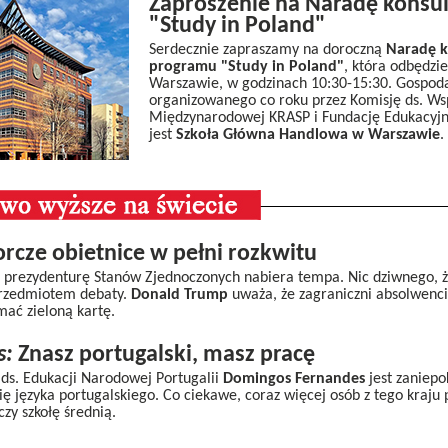
Zaproszenie na Naradę konsul
"Study in Poland"
Serdecznie zapraszamy na doroczną
Naradę k
programu "Study in Poland"
, która odbędzie
Warszawie, w godzinach 10:30-15:30. Gospod
organizowanego co roku przez Komisję ds. Ws
Międzynarodowej KRASP i Fundację Edukacyjn
jest
Szkoła Główna Handlowa w Warszawie
.
cze obietnice w pełni rozkwitu
prezydenturę Stanów Zjednoczonych nabiera tempa. Nic dziwnego, ż
 przedmiotem debaty.
Donald Trump
uważa, że zagraniczni absolwenc
mać zieloną kartę.
s:
Znasz portugalski, masz pracę
ds. Edukacji Narodowej Portugalii
Domingos Fernandes
jest zaniepo
się języka portugalskiego. Co ciekawe, coraz więcej osób z tego kraju
czy szkołę średnią.