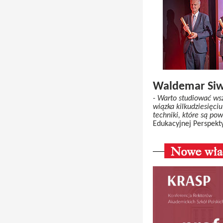
Waldemar Siwi
- Warto studiować wsz
wiązka kilkudziesięci
techniki, które są po
Edukacyjnej Perspek