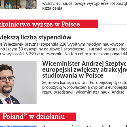
wyższym i nauce
. Swoje wystąpienie rozpoczął
kształcenia.
większą liczbą stypendiów
sz Wieczorek
przyznał stypendia 228 wybitnym młodym naukowcom,
tującym 53 dyscypliny naukowe i artystyczne. Laureaci konkursu będ
 w wysokości 5 390 zł miesięcznie. Na ten cel przeznaczono ponad 44
Wiceminister Andrzej Szeptyc
europejski zwiększy atrakcyjn
studiowania w Polsce
Sejmowa komisja ds. Unii Europejskiej dyskut
propozycją wprowadzenia dyplomu europejski
rządu przedstawił wiceminister nauki Andrzej 