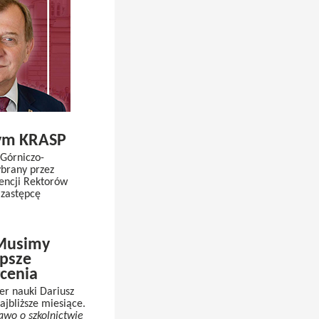
ym KRASP
 Górniczo-
ybrany przez
encji Rektorów
 zastępcę
 Musimy
epsze
cenia
er nauki Dariusz
jbliższe miesiące.
awo o szkolnictwie