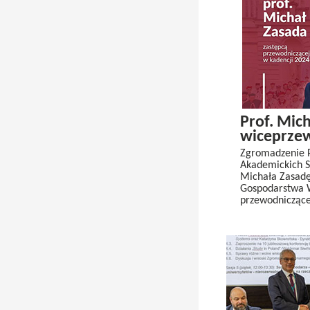
Prof. Mic
wiceprze
Zgromadzenie P
Akademickich Sz
Michała Zasadę
Gospodarstwa W
przewodniczące