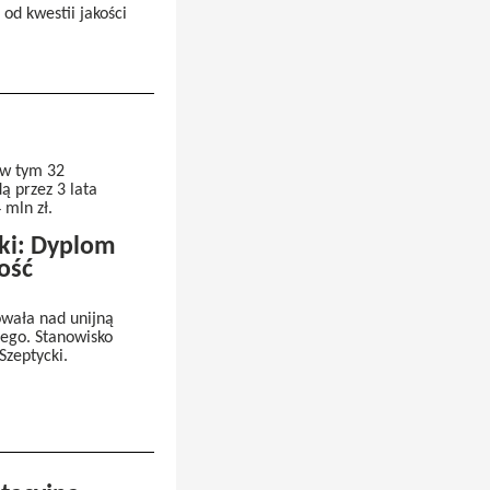
 od kwestii jakości
 w tym 32
ą przez 3 lata
 mln zł.
ki: Dyplom
ość
owała nad unijną
ego. Stanowisko
Szeptycki.