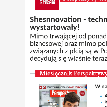
Shesnnovation - techn
wystartowały!
Mimo trwającej od ponad
biznesowej oraz mimo po
związanych z płcią są w P
decydują się właśnie tera
W na
R