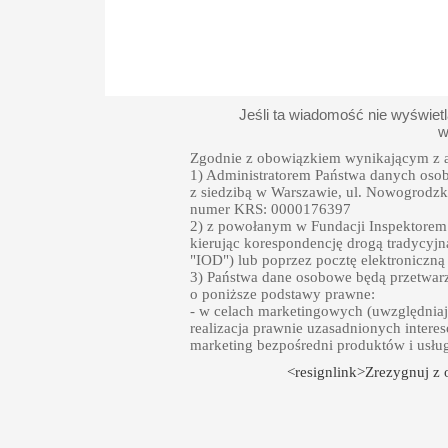
Jeśli ta wiadomość nie wyświet
w
Zgodnie z obowiązkiem wynikającym z a
1) Administratorem Państwa danych oso
z siedzibą w Warszawie, ul. Nowogrodzka
numer KRS: 0000176397
2) z powołanym w Fundacji Inspektore
kierując korespondencję drogą tradycyjn
"IOD") lub poprzez pocztę elektroniczną
3) Państwa dane osobowe będą przetwarz
o poniższe podstawy prawne:
- w celach marketingowych (uwzględniają
realizacja prawnie uzasadnionych intere
marketing bezpośredni produktów i usłu
<resignlink>Zrezygnuj z