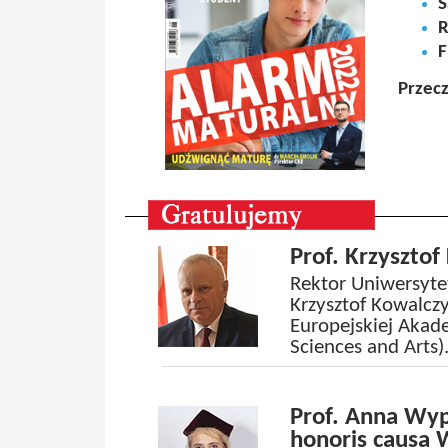
S
R
F
Przecz
Prof. Krzyszto
Rektor Uniwersytet
Krzysztof Kowalcz
Europejskiej Akad
Sciences and Arts)
Prof. Anna Wy
honoris causa