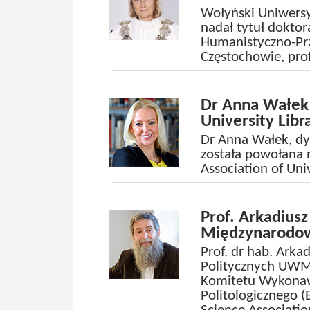
Wołyński Uniwersy
nadał tytuł doktor
Humanistyczno-Prz
Częstochowie, pro
Dr Anna Wałek n
University Libr
Dr Anna Wałek, dyr
została powołana 
Association of Univ
Prof. Arkadius
Międzynarodow
Prof. dr hab. Arka
Politycznych UWM
Komitetu Wykona
Politologicznego (