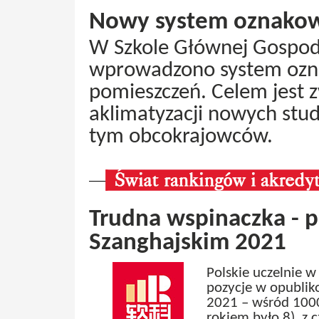
Nowy system oznako
W Szkole Głównej Gospod
wprowadzono system ozn
pomieszczeń. Celem jest z
aklimatyzacji nowych stu
tym obcokrajowców.
Trudna wspinaczka - p
Szanghajskim 2021
Polskie uczelnie w
pozycje w opublik
2021 – wśród 1000 
rokiem było 8), z 