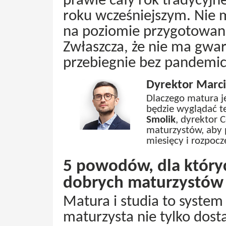
prawie cały rok tradycyjne
roku wcześniejszym. Nie m
na poziomie przygotowan
Zwłaszcza, że nie ma gwara
przebiegnie bez pandemi
Dyrektor Marci
Dlaczego matura j
będzie wyglądać 
Smolik
, dyrektor 
maturzystów, aby 
miesięcy i rozpoczę
5 powodów, dla któryc
dobrych maturzystów
Matura i studia to syste
maturzysta nie tylko dosta