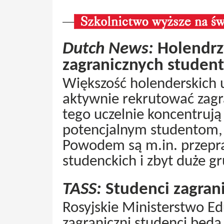
Dutch News:
Holendrzy
zagranicznych studen
Większość holenderskich 
aktywnie rekrutować zagr
tego uczelnie koncentrują 
potencjalnym studentom, k
Powodem są m.in. przepr
studenckich i zbyt duże g
TASS:
Studenci zagran
Rosyjskie Ministerstwo Ed
zagraniczni studenci będą