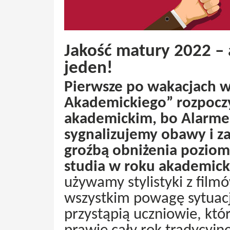
Jakość matury 2022 –
jeden!
Pierwsze po wakacjach 
Akademickiego” rozpoc
akademickim, bo Alarm
sygnalizujemy obawy i za
groźbą obniżenia pozio
studia w roku akademic
używamy stylistyki z fil
wszystkim powagę sytuacj
przystąpią uczniowie, którz