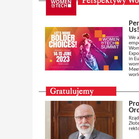
Per
Us
We a
empo
Wome
Expo
in E
wome
Meet
worl
Pro
Or
Rząd
Złot
rekt