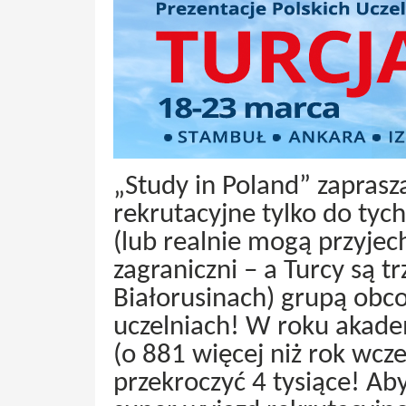
„Study in Poland” zaprasz
rekrutacyjne tylko do tych
(lub realnie mogą przyjech
zagraniczni – a Turcy są tr
Białorusinach) grupą obc
uczelniach! W roku akad
(o 881 więcej niż rok wcze
przekroczyć 4 tysiące! Ab