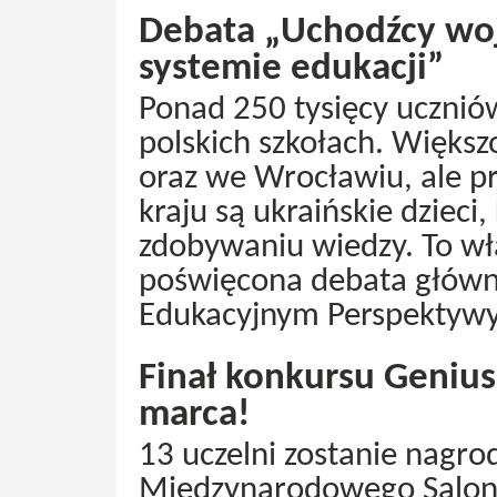
Debata „Uchodźcy woj
systemie edukacji”
Ponad 250 tysięcy uczniów
polskich szkołach. Większ
oraz we Wrocławiu, ale p
kraju są ukraińskie dzieci
zdobywaniu wiedzy. To w
poświęcona debata głów
Edukacyjnym Perspektywy
Finał konkursu Genius 
marca!
13 uczelni zostanie nagr
Międzynarodowego Salon