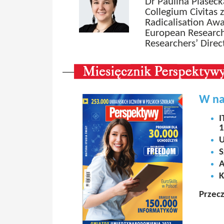
Dr Paulina Piasec
Collegium Civitas
Radicalisation Aw
European Research
Researchers’ Direc
W na
I
1
U
S
A
K
Przecz