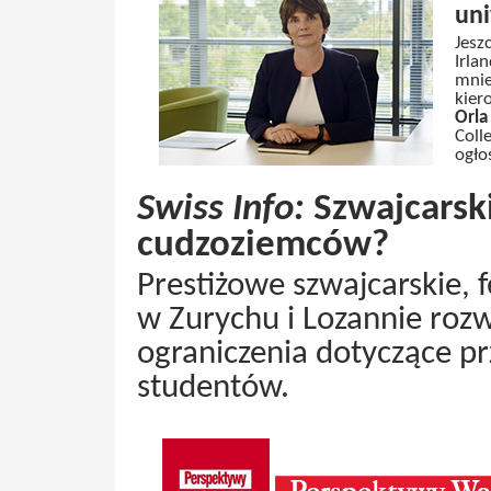
uni
Jesz
Irla
mnie
kier
Orla
Coll
ogło
Swiss Info:
Szwajcarski
cudzoziemców?
Prestiżowe szwajcarskie, 
w Zurychu i Lozannie roz
ograniczenia dotyczące p
studentów.