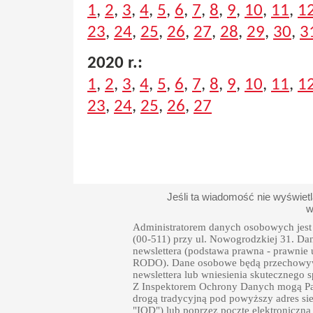
1
,
2
,
3
,
4
,
5
,
6
,
7
,
8
,
9
,
10
,
11
,
1
23
,
24
,
25
,
26
,
27
,
28
,
29
,
30
,
3
2020 r.:
1
,
2
,
3
,
4
,
5
,
6
,
7
,
8
,
9
,
10
,
11
,
1
23
,
24
,
25
,
26
,
27
Jeśli ta wiadomość nie wyświet
w
Administratorem danych osobowych jest 
(00-511) przy ul. Nowogrodzkiej 31. Da
newslettera (podstawa prawna - prawnie uza
RODO). Dane osobowe będą przechowywa
newslettera lub wniesienia skutecznego
Z Inspektorem Ochrony Danych mogą Pań
drogą tradycyjną pod powyższy adres sie
"IOD") lub poprzez pocztę elektroniczną