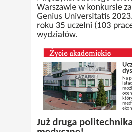
Warszawie w konkursie za
Genius Universitatis 2023
roku 35 uczelni (103 prace
wydziałów.
Ucz
dys
Na p
lata
możl
ocen
któr
medy
ekon
Już druga politechnik