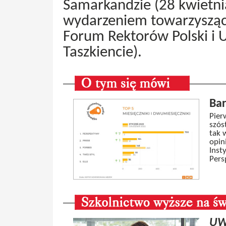
Samarkandzie (28 kwietni
wydarzeniem towarzysząc
Forum Rektorów Polski i 
Taszkiencie).
Bar
Pier
szós
tak 
opin
Inst
Pers
UW