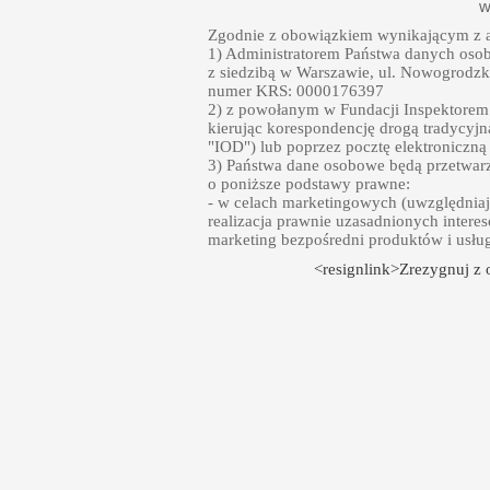
w
Zgodnie z obowiązkiem wynikającym z a
1) Administratorem Państwa danych oso
z siedzibą w Warszawie, ul. Nowogrodzka
numer KRS: 0000176397
2) z powołanym w Fundacji Inspektore
kierując korespondencję drogą tradycyjn
"IOD") lub poprzez pocztę elektroniczną
3) Państwa dane osobowe będą przetwarz
o poniższe podstawy prawne:
- w celach marketingowych (uwzględniają
realizacja prawnie uzasadnionych intere
marketing bezpośredni produktów i usłu
<resignlink>Zrezygnuj z