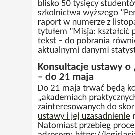
blisko 50 tysięcy studentó
szkolnictwa wyższego "Pe
raport w numerze z listo
tytułem "Misja: kształcić
tekst – do pobrania równie
aktualnymi danymi statyst
Konsultacje ustawy o
– do 21 maja
Do 21 maja trwać będą ko
„akademiach praktycznyc
zainteresowanych do skorz
ustawy i jej uzasadnienie
m
Natomiast przebieg proces