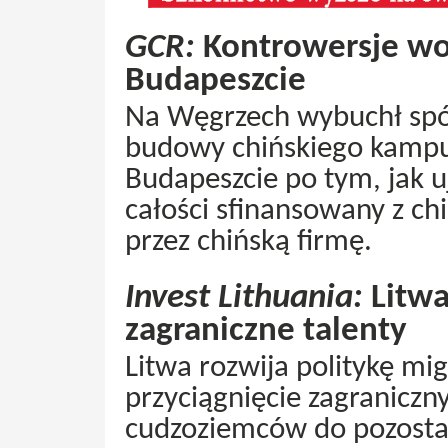
GCR:
Kontrowersje wo
Budapeszcie
Na Węgrzech wybuchł spór
budowy chińskiego kampu
Budapeszcie po tym, jak 
całości sfinansowany z ch
przez chińską firmę.
Invest Lithuania:
Litwa
zagraniczne talenty
Litwa rozwija politykę m
przyciągnięcie zagraniczn
cudzoziemców do pozostan