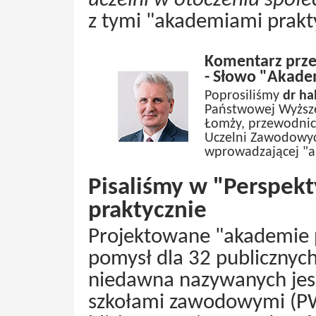
uczelni w otoczeniu spo
z tymi "akademiami prak
Komentarz prz
- Słowo "Akade
Poprosiliśmy
dr ha
Państwowej Wyższej
Łomży, przewodnic
Uczelni Zawodowy
wprowadzającej "a
Pisaliśmy w "Perspekt
praktycznie
Projektowane "akademie p
pomysł dla 32 publicznyc
niedawna nazywanych je
szkołami zawodowymi (PWS