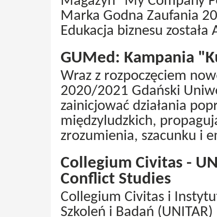
Magazyn "My Company Pol
Marka Godna Zaufania 202
Edukacja biznesu została
GUMed: Kampania "Ku
Wraz z rozpoczęciem now
2020/2021 Gdański Uniwe
zainicjować działania popr
międzyludzkich, propagu
zrozumienia, szacunku i e
Collegium Civitas - U
Conflict Studies
Collegium Civitas i Insty
Szkoleń i Badań (UNITAR) 