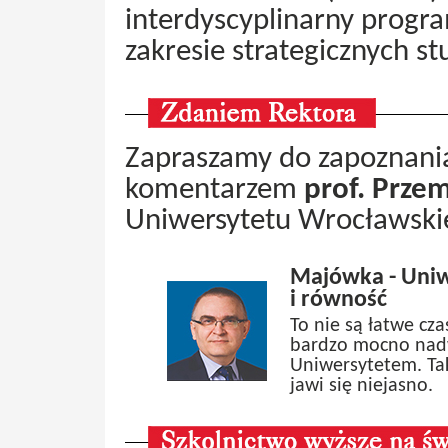
interdyscyplinarny progr
zakresie strategicznych s
Zapraszamy do zapoznani
komentarzem
prof. Prze
Uniwersytetu Wrocławski
Majówka - Uniw
i równość
To nie są łatwe cz
bardzo mocno nadw
Uniwersytetem. Tak
jawi się niejasno.