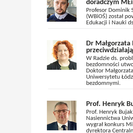
doradczym ME
Profesor Dominik 
(WBiOŚ) został po
Edukacji i Nauki 
Dr Małgorzata 
przeciwdziałaj
W Radzie ds. pro
bezdomności utwor
Doktor Małgorzat
Uniwersytetu Łódzk
bezdomnymi.
Prof. Henryk 
Prof. Henryk Bujak
Nasiennictwa Uni
wygrał konkurs Mi
dyrektora Central