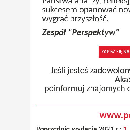
Państwa analizy, refleksj
sukcesem opanować now
wygrać przyszłość.
Zespół "Perspektyw"
ZAPISZ SIĘ N
Jeśli jesteś zadowolo
Aka
poinformuj znajomych 
www.pe
Poprzednie wydania 2021 r.:
1