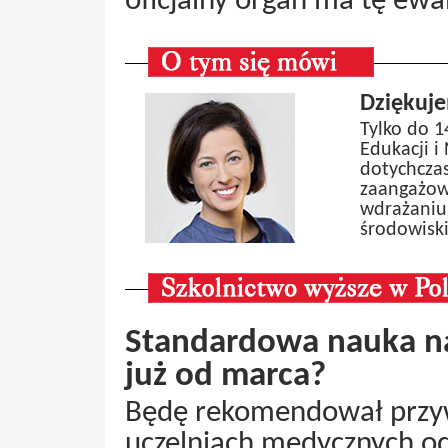
oficjalny organ ma tę ewa
Dziękuje
Tylko do 1
Edukacji i
dotychczas
zaangażowa
wdrażaniu 
środowisk
Standardowa nauka n
już od marca?
Będę rekomendował przyw
uczelniach medycznych o