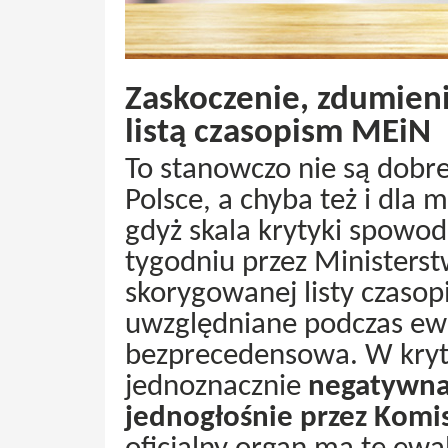
Zaskoczenie, zdumien
listą czasopism MEiN
To stanowczo nie są dobr
Polsce, a chyba też i dla 
gdyż skala krytyki spow
tygodniu przez Ministerst
skorygowanej listy czaso
uwzględniane podczas ewal
bezprecedensowa. W kryt
jednoznacznie
negatywna 
jednogłośnie przez Komis