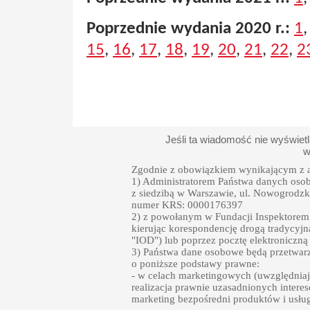
Poprzednie wydania 2020 r.:
1
15
,
16
,
17
,
18
,
19
,
20
,
21
,
22
,
2
Jeśli ta wiadomość nie wyświet
w
Zgodnie z obowiązkiem wynikającym z a
1) Administratorem Państwa danych oso
z siedzibą w Warszawie, ul. Nowogrodzka
numer KRS: 0000176397
2) z powołanym w Fundacji Inspektore
kierując korespondencję drogą tradycyjn
"IOD") lub poprzez pocztę elektroniczną
3) Państwa dane osobowe będą przetwarz
o poniższe podstawy prawne:
- w celach marketingowych (uwzględniają
realizacja prawnie uzasadnionych intere
marketing bezpośredni produktów i usłu