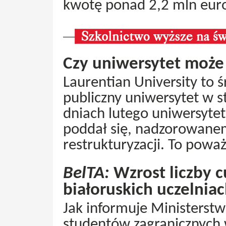
kwotę ponad 2,2 mln eur
Czy uniwersytet może
Laurentian University to ś
publiczny uniwersytet w s
dniach lutego uniwersytet
poddał się, nadzorowanem
restrukturyzacji. To powa
BelTA:
Wzrost liczby 
białoruskich uczelnia
Jak informuje Ministerstwo
studentów zagranicznych 