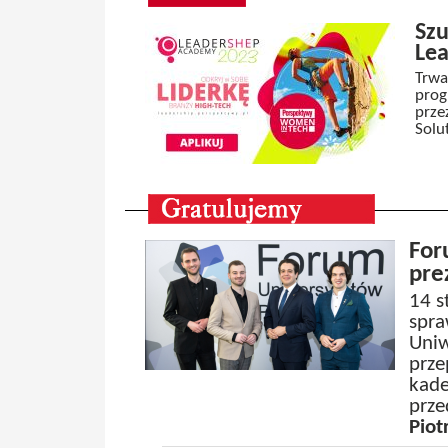
Szu
Le
Trwa
prog
prze
Solu
For
pre
14 s
spr
Uniw
prz
kade
prze
Piot