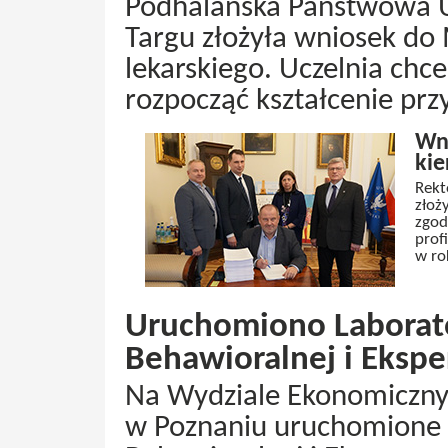
Podhalańska Państwowa
Targu złożyła wniosek do
lekarskiego. Uczelnia chc
rozpocząć kształcenie przy
Wni
ki
Rekt
złoż
zgod
prof
w ro
Uruchomiono Laborat
Behawioralnej i Eksp
Na Wydziale Ekonomiczny
w Poznaniu uruchomione 