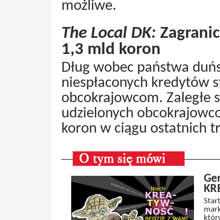
możliwe.
The Local DK:
Zagranic
1,3 mld koron
Dług wobec państwa duńs
niespłaconych kredytów s
obcokrajowcom. Zaległe s
udzielonych obcokrajowco
koron w ciągu ostatnich tr
Gen
KR
Star
mark
któr