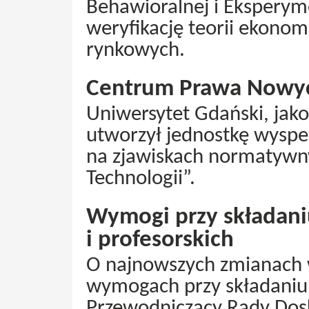
Behawioralnej i Eksperym
weryfikację teorii ekono
rynkowych.
Centrum Prawa Nowyc
Uniwersytet Gdański, jako
utworzył jednostkę wyspe
na zjawiskach normatyw
Technologii”.
Wymogi przy składani
i profesorskich
O najnowszych zmianach w 
wymogach przy składaniu
Przewodniczący Rady Dos