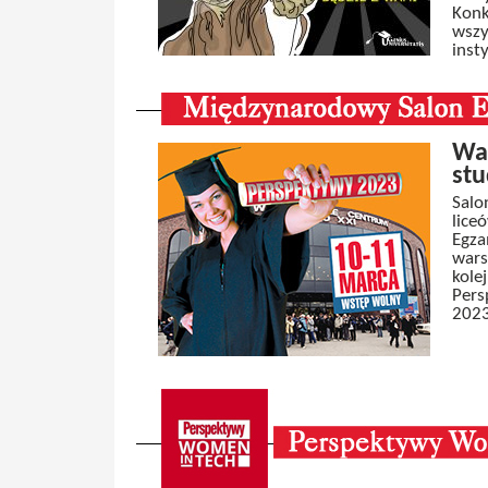
Konk
wszy
inst
War
stu
Salo
lice
Egza
wars
kole
Pers
2023