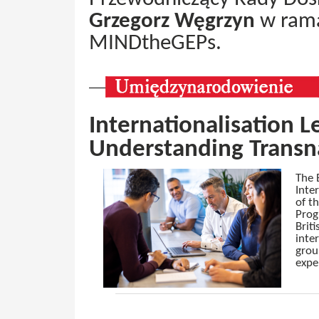
Grzegorz Węgrzyn
w rama
MINDtheGEPs.
Internationalisation L
Understanding Transn
The B
Inte
of t
Prog
Brit
inte
grou
expe