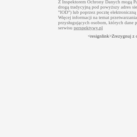
Z Inspektorem Ochrony Danych mogą Pań
drogą tradycyjną pod powyższy adres sie
"IOD") lub poprzez pocztę elektroniczną
Więcej informacji na temat przetwarzan
przysługujących osobom, których dane p
serwisu
perspektywy.pl
<resignlink>Zrezygnuj z