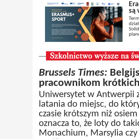
Era
są 
Term
dzia
Soli
plan
Brussels Times:
Belgij
pracownikom krótkich
Uniwersytet w Antwerpii
latania do miejsc, do kt
czasie krótszym niż osie
oznacza to, że loty do tak
Monachium, Marsylia czy 