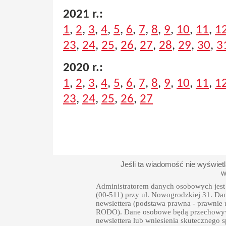
2021 r.:
1
,
2
,
3
,
4
,
5
,
6
,
7
,
8
,
9
,
10
,
11
,
1
23
,
24
,
25
,
26
,
27
,
28
,
29
,
30
,
3
2020 r.:
1
,
2
,
3
,
4
,
5
,
6
,
7
,
8
,
9
,
10
,
11
,
1
23
,
24
,
25
,
26
,
27
Jeśli ta wiadomość nie wyświet
w
Administratorem danych osobowych jest 
(00-511) przy ul. Nowogrodzkiej 31. Da
newslettera (podstawa prawna - prawnie uza
RODO). Dane osobowe będą przechowywa
newslettera lub wniesienia skutecznego