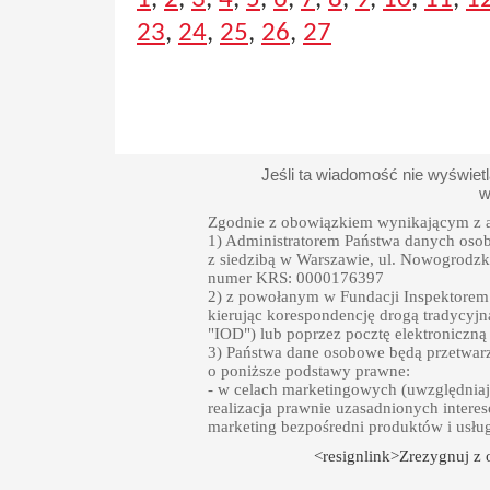
23
,
24
,
25
,
26
,
27
Jeśli ta wiadomość nie wyświet
w
Zgodnie z obowiązkiem wynikającym z a
1) Administratorem Państwa danych oso
z siedzibą w Warszawie, ul. Nowogrodzka
numer KRS: 0000176397
2) z powołanym w Fundacji Inspektore
kierując korespondencję drogą tradycyjn
"IOD") lub poprzez pocztę elektroniczną
3) Państwa dane osobowe będą przetwarz
o poniższe podstawy prawne:
- w celach marketingowych (uwzględniają
realizacja prawnie uzasadnionych intere
marketing bezpośredni produktów i usłu
<resignlink>Zrezygnuj z