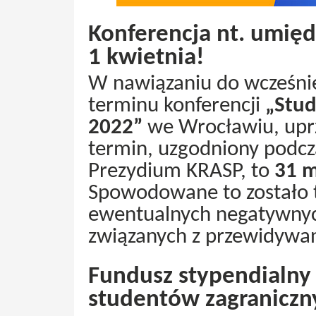
Konferencja nt. umię
1 kwietnia!
W nawiązaniu do wcześniej
terminu konferencji
„Stud
2022”
we Wrocławiu, uprz
termin, uzgodniony podcz
Prezydium KRASP, to
31 m
Spowodowane to zostało t
ewentualnych negatywny
związanych z przewidywan
Fundusz stypendialny
studentów zagraniczn