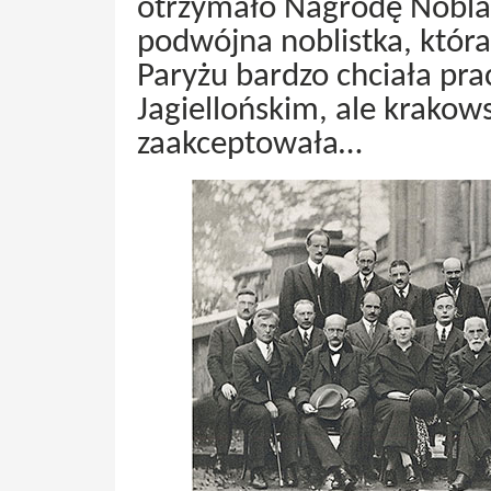
otrzymało Nagrodę Nobla!
podwójna noblistka, któr
Paryżu bardzo chciała pr
Jagiellońskim, ale krakows
zaakceptowała…