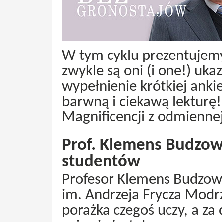
W tym cyklu prezentujemy 
zwykle są oni (i one!) uk
wypełnienie krótkiej anki
barwną i ciekawą lekturę
Magnificencji z odmienne
Prof. Klemens Budzow
studentów
Profesor Klemens Budzows
im. Andrzeja Frycza Modr
porażka czegoś uczy, a za