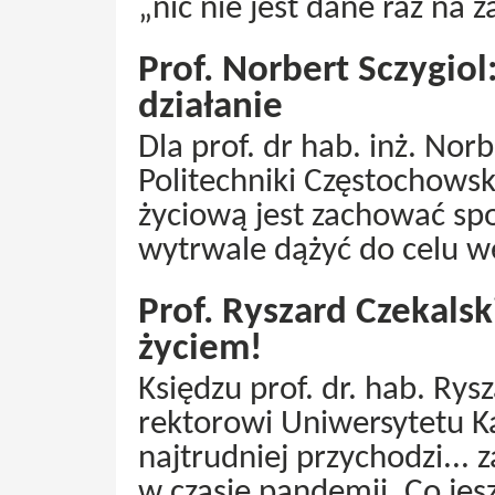
„nic nie jest dane raz na 
Prof. Norbert Sczygiol:
działanie
Dla prof. dr hab. inż. Nor
Politechniki Częstochowsk
życiową jest zachować sp
wytrwale dążyć do celu 
Prof. Ryszard Czekalsk
życiem!
Księdzu prof. dr. hab. Ry
rektorowi Uniwersytetu K
najtrudniej przychodzi...
w czasie pandemii. Co jes