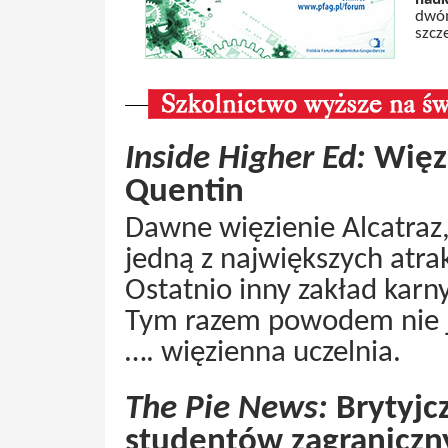
dwóm
szcz
Inside Higher Ed:
Więzi
Quentin
Dawne więzienie Alcatraz, 
jedną z największych atrak
Ostatnio inny zakład karn
Tym razem powodem nie je
…. więzienna uczelnia.
The Pie News:
Brytyjc
studentów zagraniczn