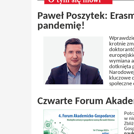
Paweł Poszytek: Erasm
pandemię!
Wprawdzie 
krotnie zmn
doktorant
europejski
wymiana ak
dotknięta 
Narodowej 
kluczowe d
społeczne 
Czwarte Forum Akade
Potr
w ni
Zbli
Gosp
nauk