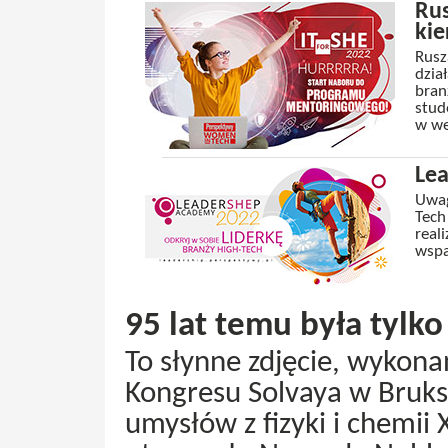
Rus
kie
Rusz
dzia
bran
stud
w we
Le
Uwag
Tech
real
wspa
95 lat temu była tylk
To słynne zdjęcie, wykon
Kongresu Solvaya w Bruks
umysłów z fizyki i chemii