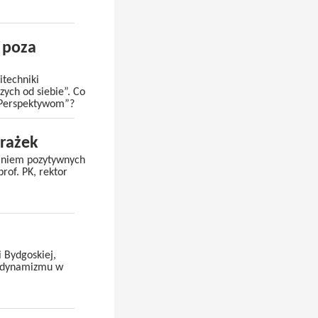
 poza
itechniki
zych od siebie”. Co
j „Perspektywom”?
orażek
waniem pozytywnych
rof. PK, rektor
i Bydgoskiej,
i dynamizmu w