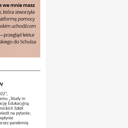
ów
022”,
amu „Study in
ację Edukacyjną
ickich Szkół
wiedź na pytanie,
wpłynie
 przez pandemię.