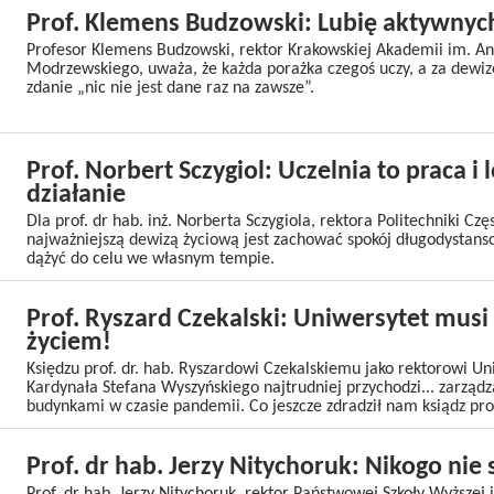
Prof. Klemens Budzowski: Lubię aktywny
Profesor Klemens Budzowski, rektor Krakowskiej Akademii im. An
Modrzewskiego, uważa, że każda porażka czegoś uczy, a za dewiz
zdanie „nic nie jest dane raz na zawsze”.
Prof. Norbert Sczygiol: Uczelnia to praca i 
działanie
Dla prof. dr hab. inż. Norberta Sczygiola, rektora Politechniki Czę
najważniejszą dewizą życiową jest zachować spokój długodystan
dążyć do celu we własnym tempie.
Prof. Ryszard Czekalski: Uniwersytet musi 
życiem!
Księdzu prof. dr. hab. Ryszardowi Czekalskiemu jako rektorowi Un
Kardynała Stefana Wyszyńskiego najtrudniej przychodzi... zarząd
budynkami w czasie pandemii. Co jeszcze zdradził nam ksiądz pro
Prof. dr hab. Jerzy Nitychoruk: Nikogo nie