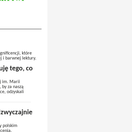
ificencji, które
 i barwnej lektury.
ję tego, co
j im. Marii
 by za naszą
ce, odzyskali
dzwyczajnie
zy polskim
łcenia.