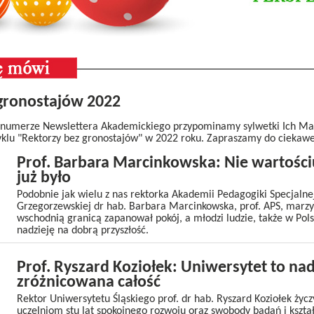
gronostajów 2022
umerze Newslettera Akademickiego przypominamy sylwetki Ich Magn
klu "Rektorzy bez gronostajów" w 2022 roku. Zapraszamy do ciekawej
Prof. Barbara Marcinkowska: Nie wartościu
już było
Podobnie jak wielu z nas rektorka Akademii Pedagogiki Specjalne
Grzegorzewskiej dr hab. Barbara Marcinkowska, prof. APS, marzy,
wschodnią granicą zapanował pokój, a młodzi ludzie, także w Pols
nadzieję na dobrą przyszłość.
Prof. Ryszard Koziołek: Uniwersytet to na
zróżnicowana całość
Rektor Uniwersytetu Śląskiego prof. dr hab. Ryszard Koziołek życ
uczelniom stu lat spokojnego rozwoju oraz swobody badań i kszta