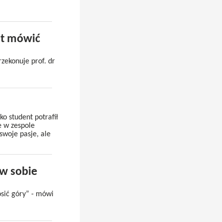
st mówić
zekonuje prof. dr
ko student potrafił
e w zespole
swoje pasje, ale
 w sobie
osić góry” - mówi