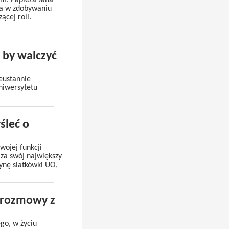
im. Papieża Jana
, a w zdobywaniu
ącej roli.
, by walczyć
ieustannie
Uniwersytetu
śleć o
wojej funkcji
 za swój największy
ynę siatkówki UO,
ę rozmowy z
ego, w życiu