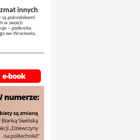
yzmat innych
zy są pośrednikami
ych w swoich
uje – podkreśla
zego we Wrocławiu.