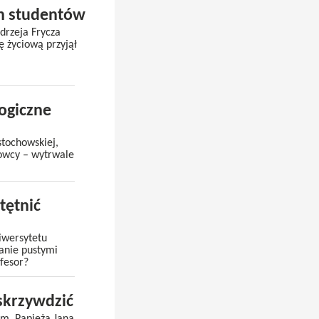
ch studentów
drzeja Frycza
ę życiową przyjął
logiczne
stochowskiej,
sowcy – wytrwale
tętnić
iwersytetu
zanie pustymi
fesor?
 skrzywdzić