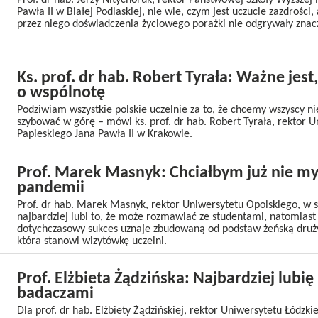
Prof. dr hab. Jerzy Nitychoruk, rektor Państwowej Szkoły Wyższej 
Pawła II w Białej Podlaskiej, nie wie, czym jest uczucie zazdrości
przez niego doświadczenia życiowego porażki nie odgrywały znacz
Ks. prof. dr hab. Robert Tyrała: Ważne jest
o wspólnotę
Podziwiam wszystkie polskie uczelnie za to, że chcemy wszyscy n
szybować w górę – mówi ks. prof. dr hab. Robert Tyrała, rektor 
Papieskiego Jana Pawła II w Krakowie.
Prof. Marek Masnyk: Chciałbym już nie my
pandemii
Prof. dr hab. Marek Masnyk, rektor Uniwersytetu Opolskiego, w s
najbardziej lubi to, że może rozmawiać ze studentami, natomiast
dotychczasowy sukces uznaje zbudowaną od podstaw żeńską druż
która stanowi wizytówkę uczelni.
Prof. Elżbieta Żądzińska: Najbardziej lubi
badaczami
Dla prof. dr hab. Elżbiety Żądzińskiej, rektor Uniwersytetu Łódzki