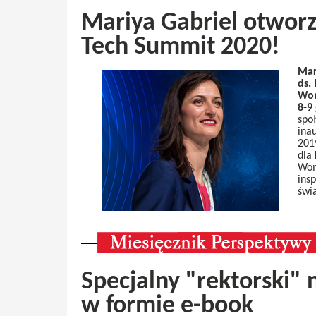
Mariya Gabriel otwor
Tech Summit 2020!
Mar
ds.
Wom
8-9
spo
inau
201
dla
Wom
ins
świ
Specjalny "rektorski"
w formie e-book