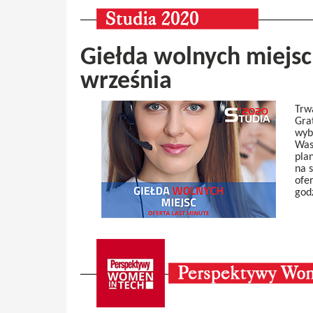
Giełda wolnych miejsc 
września
Trw
Gra
wyb
Was
pla
na 
ofe
god