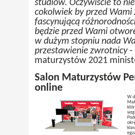
studiów. Oczywiście to nie 
cokolwiek by przed Wami 
fascynującą różnorodnością
będzie przed Wami otwor
w dużym stopniu nada Was
przestawienie zwrotnicy
- 
maturzystów 2021 minist
Salon Maturzystów Pe
online
W d
Mat
któ
wzg
Pod
okr
kla
egz