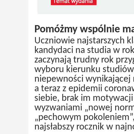
Pomóżmy wspólnie ma
Uczniowie najstarszych kla
kandydaci na studia w r
zaczynają trudny rok pr
wyboru kierunku studiów i
niepewności wynikającej n
a teraz z epidemii coron
siebie, brak im motywacji 
wyzwaniami „nowej norma
„pechowym pokoleniem”, k
najsłabszy rocznik w najno