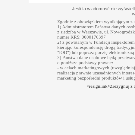
Jeśli ta wiadomość nie wyświet
w
Zgodnie z obowiązkiem wynikającym z a
1) Administratorem Państwa danych oso
z siedzibą w Warszawie, ul. Nowogrodzka
numer KRS: 0000176397
2) z powołanym w Fundacji Inspektore
kierując korespondencję drogą tradycyjn
"IOD") lub poprzez pocztę elektroniczną
3) Państwa dane osobowe będą przetwarz
o poniższe podstawy prawne:
- w celach marketingowych (uwzględniają
realizacja prawnie uzasadnionych intere
marketing bezpośredni produktów i usłu
<resignlink>Zrezygnuj z